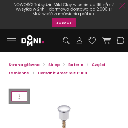
NOWOŚĆ! Tubądzin Mild Clay w cenie od 115 zł/m2,
wysyłka w 24h - darmowa dostawa od 2.000 zł!
Możliwość zamówienia próbek!
ZOBACZ
Strona główna
Sklep
Baterie
Części
zamienne
Cersanit Amet S951-108