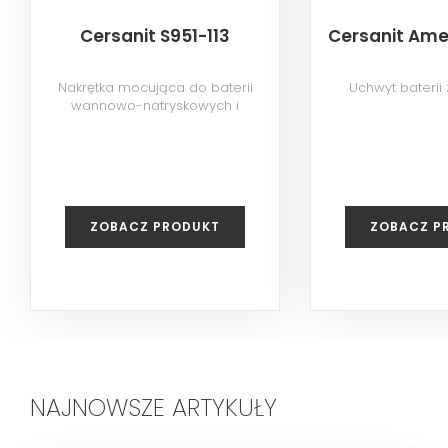
Cersanit S951-113
Cersanit Ame
Nakrętka mocująca do baterii
Uchwyt baterii 
wannowo-natryskowych i
natryskowych z serii: Simi, Amet,
Vero, Lumi, Mille, Cromo, Vigo,
Mayo
ZOBACZ PRODUKT
ZOBACZ P
NAJNOWSZE ARTYKUŁY