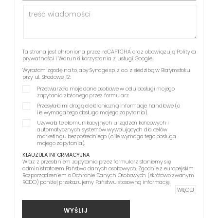
Ta strona jest chroniona przez reCAPTCHA oraz obowiązują
Polityka
prywatności
i
Warunki korzystania z usługi
Google.
Wyrażam zgodę na to, aby Synage sp. z o.o. z siedzibą w Białymstoku
przy ul. Składowej 12:
Przetwarzała moje dane osobowe w celu obsługi mojego
zapytania złożonego przez formularz.
Przesyłała mi drogą elektroniczną informacje handlowe (o
ile wymaga tego obsługa mojego zapytania).
Używała telekomunikacyjnych urządzeń końcowych i
automatycznych systemów wywołujących dla celów
marketingu bezpośredniego (o ile wymaga tego obsługa
mojego zapytania).
KLAUZULA INFORMACYJNA
Wraz z przesłaniem zapytania przez formularz staniemy się
administratorem Państwa danych osobowych. Zgodnie z europejskim
Rozporządzeniem o Ochronie Danych Osobowych (skrótowo zwanym
RODO) poniżej przekazujemy Państwu stosowną informację.
WIĘCEJ
WYŚLIJ