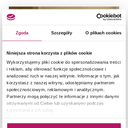
Zgoda
Szczegóły
O plikach cookies
Niniejsza strona korzysta z plików cookie
Wykorzystujemy pliki cookie do spersonalizowania treści
i reklam, aby oferować funkcje społecznościowe i
analizować ruch w naszej witrynie. Informacje o tym, jak
korzystasz z naszej witryny, udostępniamy partnerom
66-metrowy apartament:
społecznościowym, reklamowym i analitycznym.
przystań dla nowoczesnej
Partnerzy mogą połączyć te informacje z innymi danymi
nomadki
otrzymanymi od Ciebie lub uzyskanymi podczas
korzystania z ich usług.
Młoda, żyjąca dynamicznie inwestorka przez
lata kursowała między światowymi
metropoliami...