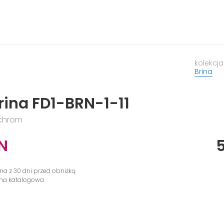
kolekcja
Brina
rina FD1-BRN-1-11
 chrom
N
na z 30 dni przed obniżką
ena katalogowa