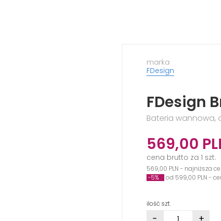
marka
FDesign
FDesign B
Bateria wannowa,
569,00
PL
cena brutto za 1 szt.
569,00 PLN - najniższa ce
-5%
od 599,00 PLN - c
ilość szt.
-
+