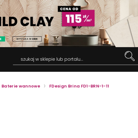
szukaj w sklepie lub portalu...
Baterie wannowe
FDesign Brina FD1-BRN-1-11