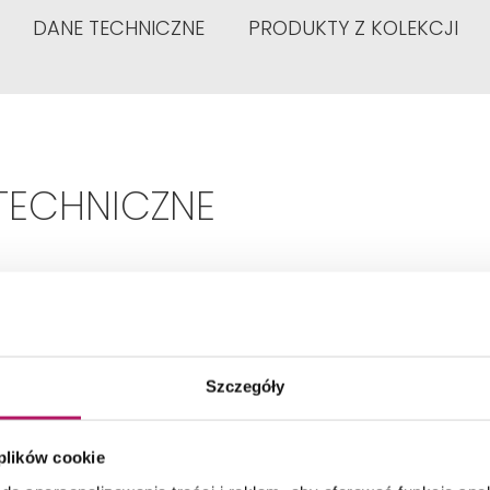
DANE TECHNICZNE
PRODUKTY Z KOLEKCJI
TECHNICZNE
Montaż:
Ścienna
Szczegóły
Typ:
Jednouchwytowa
 plików cookie
Rodzaj wylewki:
Stała