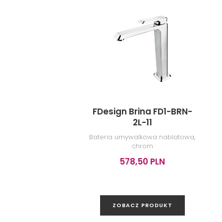
FDesign Brina FD1-BRN-
2L-11
Bateria umywalkowa nablatowa,
chrom
578,50 PLN
ZOBACZ PRODUKT