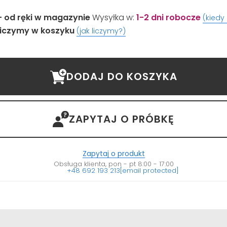
- od ręki w magazynie
Wysyłka w:
1-2 dni robocze
(kiedy
iczymy w koszyku
(jak liczymy?)
DODAJ DO KOSZYKA
ZAPYTAJ O PRÓBKĘ
Zapytaj o produkt
Obsługa klienta, pon - pt 8:00 - 17:00
+48 692 193 213
[email protected]