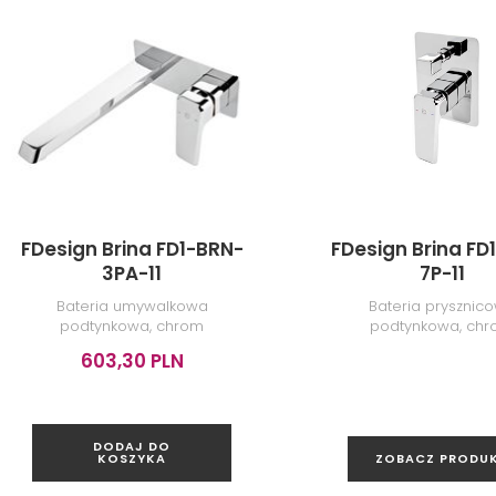
FDesign Brina FD1-BRN-
FDesign Brina FD
3PA-11
7P-11
Bateria umywalkowa
Bateria prysznic
podtynkowa, chrom
podtynkowa, ch
603,30 PLN
DODAJ DO
KOSZYKA
ZOBACZ PRODU