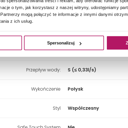
do spersonalizowania treści i reklam, aby oferować funkcje sp
ormacje o tym, jak korzystasz z naszej witryny, udostępniamy p
Zasięg wylewki:
184 mm
Partnerzy mogą połączyć te informacje z innymi danymi otrzym
nia z ich usług.
Kolor:
Chrom
Spersonalizuj
Z
Zestaw natryskowy:
Nie
Przepływ wody:
S (≤ 0,33l/s)
Wykończenie
Połysk
Styl
Współczesny
Safe Touch System
Nie