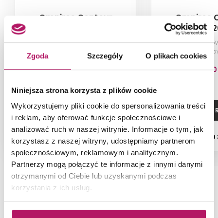
Omnires Contour
Omnires 
CT8037/1CPB
CT802
Bateria wannowa 5-otworowa
Bateria bideto
podtynkowa, miedź
szczotk
Zgoda
Szczegóły
O plikach cookies
szczotkowana
3 883,60 PLN
836,00
Niniejsza strona korzysta z plików cookie
Wykorzystujemy pliki cookie do spersonalizowania treści
ZOBACZ PRODUKT
ZOBACZ P
i reklam, aby oferować funkcje społecznościowe i
analizować ruch w naszej witrynie. Informacje o tym, jak
Dostępność:
na zamówienie
Dostępność:
na
korzystasz z naszej witryny, udostępniamy partnerom
społecznościowym, reklamowym i analitycznym.
Partnerzy mogą połączyć te informacje z innymi danymi
otrzymanymi od Ciebie lub uzyskanymi podczas
korzystania z ich usług.
NAJNOWSZE ARTYKUŁY