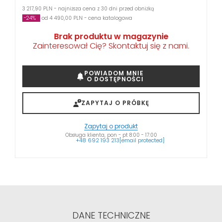
3 217,90 PLN - najniższa cena z 30 dni przed obniżką
-24%
od 4 490,00 PLN - cena katalogowa
Brak produktu w magazynie
Zainteresował Cię? Skontaktuj się z nami.
POWIADOM MNIE
O DOSTĘPNOŚCI
ZAPYTAJ O PRÓBKĘ
Zapytaj o produkt
Obsługa klienta, pon - pt 8:00 - 17:00
+48 692 193 213
[email protected]
DANE TECHNICZNE