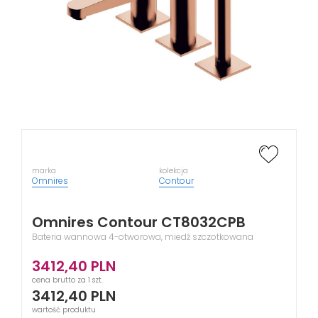
marka
kolekcja
Omnires
Contour
Omnires Contour CT8032CPB
Bateria wannowa 4-otworowa, miedź szczotkowana
3412,40
PLN
cena brutto za 1 szt.
3412,40
PLN
wartość produktu