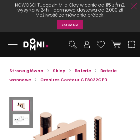
NOWOŚĆ! Tubądzin Mild Clay w cenie od 115 zł/m2,
wysyłka w 24h - darmowa dostawa od 2.000 zł!
Możliwość zamówienia próbek!
ZOBACZ
Strona główna
Sklep
Baterie
Baterie
wannowe
Omnires Contour CT8032CPB