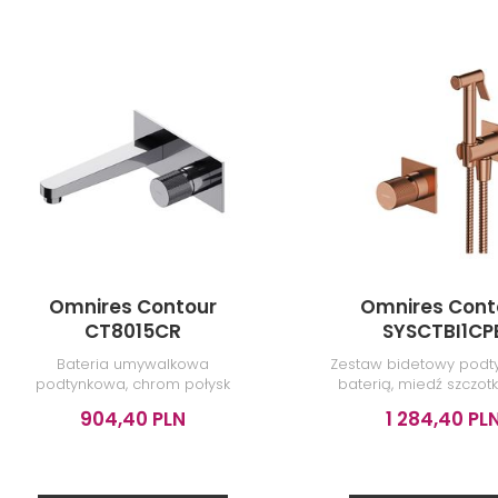
Omnires Contour
Omnires Cont
CT8015CR
SYSCTBI1CP
Bateria umywalkowa
Zestaw bidetowy podt
podtynkowa, chrom połysk
baterią, miedź szczo
904,40 PLN
1 284,40 PL