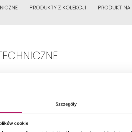
NICZNE
PRODUKTY Z KOLEKCJI
PRODUKT NA
TECHNICZNE
Typ:
Dwuuchwytowa
Szczegóły
Rodzaj:
Zwykła
 plików cookie
Kolor:
Złoty