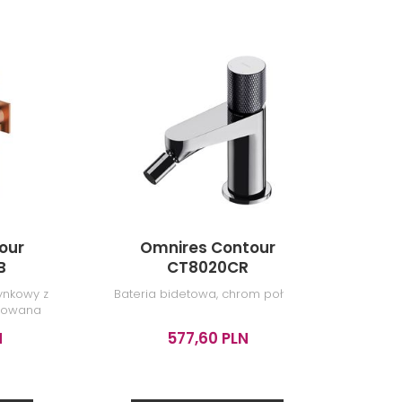
our
Omnires Contour
O
B
CT8020CR
ynkowy z
Bateria bidetowa, chrom połysk
Zesta
tkowana
z
N
577,60 PLN