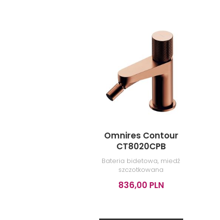
Omnires Contour
CT8020CPB
Bateria bidetowa, miedź
szczotkowana
836,00 PLN