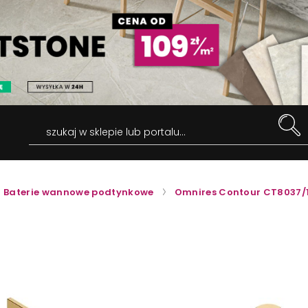
szukaj w sklepie lub portalu...
Baterie wannowe podtynkowe
Omnires Contour CT8037/