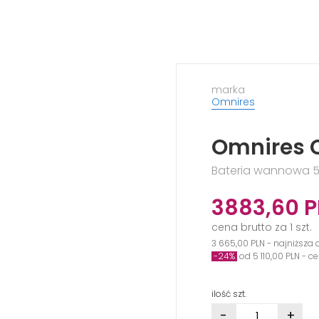
marka
Omnires
Omnires 
Bateria wannowa 5
3883,60
P
cena brutto za 1 szt.
3 665,00 PLN - najniższa 
-24%
od 5 110,00 PLN - 
ilość szt.
-
+