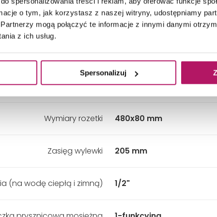
do spersonalizowania treści i reklam, aby oferować funkcje sp
ormacje o tym, jak korzystasz z naszej witryny, udostępniamy p
Zestaw natryskowy:
Tak
Partnerzy mogą połączyć te informacje z innymi danymi otrzym
nia z ich usług.
Rodzaj wylewki:
Stała
Spersonalizuj
Z
malna głębokość zabudowy
70 mm
Wymiary rozetki
480x80 mm
Zasięg wylewki
205 mm
a (na wodę ciepłą i zimną)
1/2"
zka prysznicowa mosiężna
1-funkcyjna