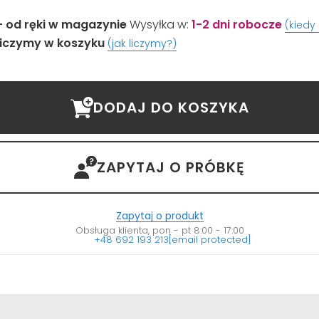
- od ręki w magazynie
Wysyłka w:
1-2 dni robocze
(kiedy
iczymy w koszyku
(jak liczymy?)
DODAJ DO KOSZYKA
ZAPYTAJ O PRÓBKĘ
Zapytaj o produkt
Obsługa klienta, pon - pt 8:00 - 17:00
+48 692 193 213
[email protected]