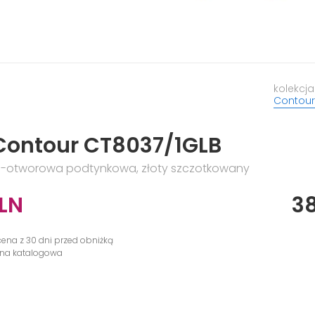
kolekcja
Contour
Contour CT8037/1GLB
-otworowa podtynkowa, złoty szczotkowany
LN
3
cena z 30 dni przed obniżką
cena katalogowa