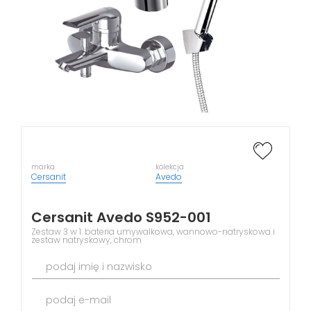
marka
kolekcja
Cersanit
Avedo
Cersanit Avedo S952-001
Zestaw 3 w 1: bateria umywalkowa, wannowo-natryskowa i
zestaw natryskowy, chrom
podaj imię i nazwisko
podaj e-mail