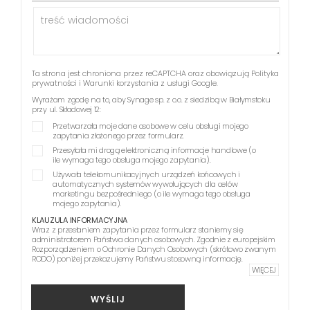
Ta strona jest chroniona przez reCAPTCHA oraz obowiązują
Polityka
prywatności
i
Warunki korzystania z usługi
Google.
Wyrażam zgodę na to, aby Synage sp. z o.o. z siedzibą w Białymstoku
przy ul. Składowej 12:
Przetwarzała moje dane osobowe w celu obsługi mojego
zapytania złożonego przez formularz.
Przesyłała mi drogą elektroniczną informacje handlowe (o
ile wymaga tego obsługa mojego zapytania).
Używała telekomunikacyjnych urządzeń końcowych i
automatycznych systemów wywołujących dla celów
marketingu bezpośredniego (o ile wymaga tego obsługa
mojego zapytania).
KLAUZULA INFORMACYJNA
Wraz z przesłaniem zapytania przez formularz staniemy się
administratorem Państwa danych osobowych. Zgodnie z europejskim
Rozporządzeniem o Ochronie Danych Osobowych (skrótowo zwanym
RODO) poniżej przekazujemy Państwu stosowną informację.
WIĘCEJ
WYŚLIJ