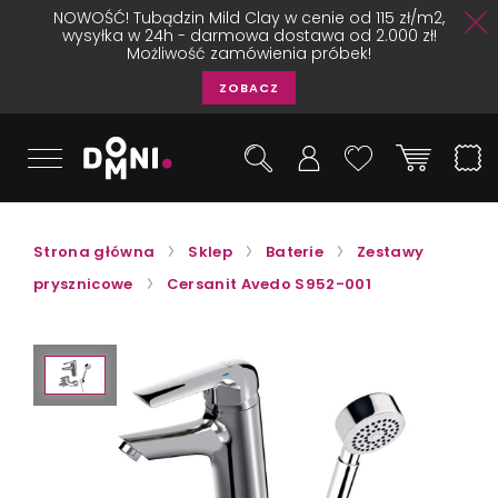
NOWOŚĆ! Tubądzin Mild Clay w cenie od 115 zł/m2,
wysyłka w 24h - darmowa dostawa od 2.000 zł!
Możliwość zamówienia próbek!
ZOBACZ
Strona główna
Sklep
Baterie
Zestawy
prysznicowe
Cersanit Avedo S952-001