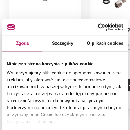
Cersanit Avedo S951-104
Cersanit 
Zgoda
Szczegóły
O plikach cookies
Przełącznik kran/słuchawka
Komplet montażo
baterii wannowo-natryskowej
wannowo-natr
Avedo
natryskowej z ser
oraz Lu
Niniejsza strona korzysta z plików cookie
Wykorzystujemy pliki cookie do spersonalizowania treści
i reklam, aby oferować funkcje społecznościowe i
ZOBACZ PRODUKT
ZOBACZ P
analizować ruch w naszej witrynie. Informacje o tym, jak
korzystasz z naszej witryny, udostępniamy partnerom
społecznościowym, reklamowym i analitycznym.
Partnerzy mogą połączyć te informacje z innymi danymi
otrzymanymi od Ciebie lub uzyskanymi podczas
korzystania z ich usług.