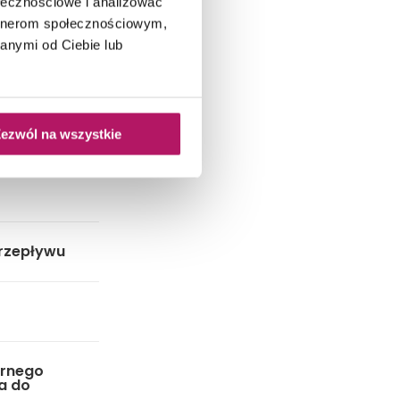
ołecznościowe i analizować
artnerom społecznościowym,
anymi od Ciebie lub
ezwól na wszystkie
rzepływu
órnego
a do