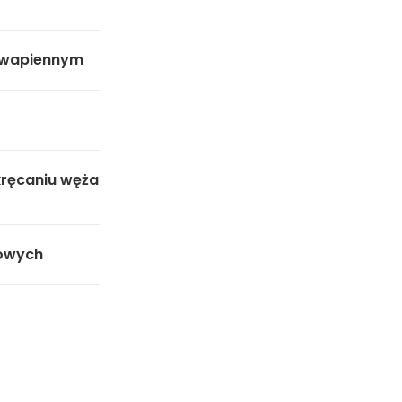
 wapiennym
ręcaniu węża
owych