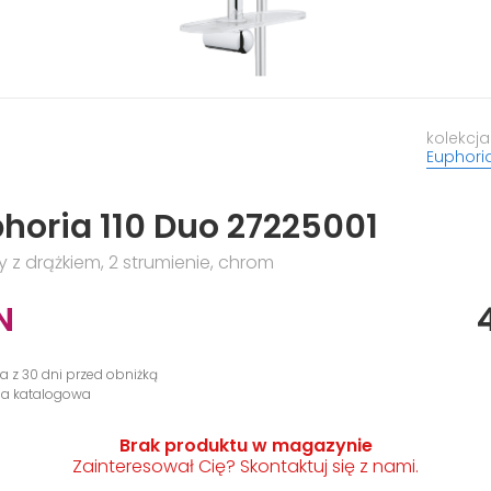
kolekcja
Euphori
horia 110 Duo 27225001
 z drążkiem, 2 strumienie, chrom
N
na z 30 dni przed obniżką
na katalogowa
Brak produktu w magazynie
Zainteresował Cię? Skontaktuj się z nami.