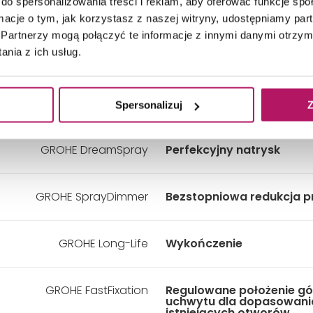
do spersonalizowania treści i reklam, aby oferować funkcje sp
Drążek
900 mm
ormacje o tym, jak korzystasz z naszej witryny, udostępniamy p
Partnerzy mogą połączyć te informacje z innymi danymi otrzym
nia z ich usług.
Wąż
Silverflex 1750 mm
GROHE EasyReach
Półka
Spersonalizuj
Z
GROHE DreamSpray
Perfekcyjny natrysk
GROHE SprayDimmer
Bezstopniowa redukcja p
GROHE Long-Life
Wykończenie
GROHE FastFixation
Regulowane położenie g
uchwytu dla dopasowani
istniejących otworów