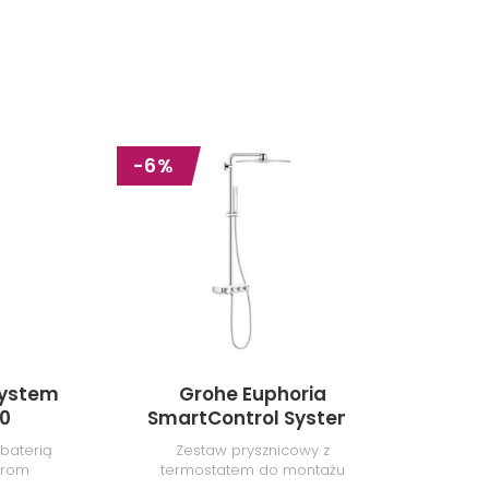
-6%
-1%
System
Grohe Euphoria
00
SmartControl System
Sma
310 Cube Duo 26508LS0
26
baterią
Zestaw prysznicowy z
Zesta
hrom
termostatem do montażu
bater