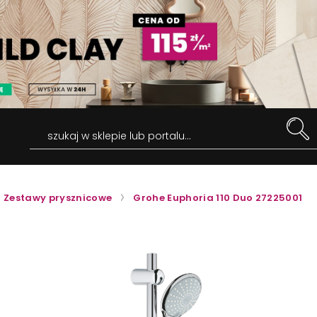
szukaj w sklepie lub portalu...
Zestawy prysznicowe
Grohe Euphoria 110 Duo 27225001