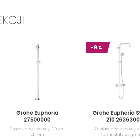
EKCJI
-9%
Grohe Euphoria
Grohe Euphoria 
27500000
210 263630
Drążek prysznicowy, 90 cm,
Zestaw prysznicowy z 
chrom
termostatyczną, c