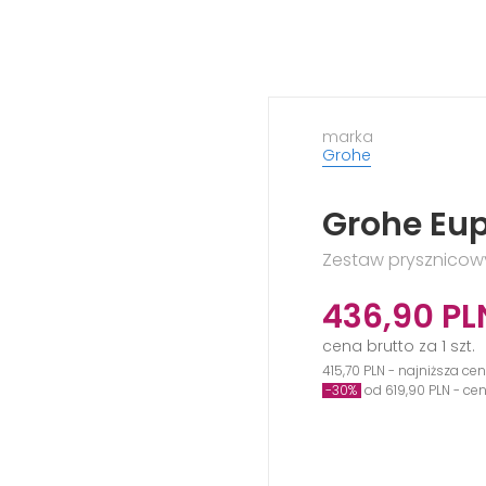
marka
Grohe
Grohe Eup
Zestaw prysznicowy
436,90
PL
cena brutto za 1 szt.
415,70 PLN - najniższa ce
-30%
od 619,90 PLN - ce