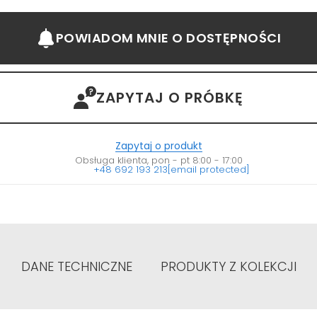
POWIADOM MNIE
O DOSTĘPNOŚCI
ZAPYTAJ O PRÓBKĘ
Zapytaj o produkt
Obsługa klienta, pon - pt 8:00 - 17:00
+48 692 193 213
[email protected]
DANE TECHNICZNE
PRODUKTY Z KOLEKCJI