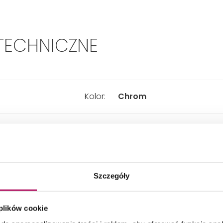
TECHNICZNE
Kolor:
Chrom
Montaż:
Ścienny
Z baterią:
Nie
Szczegóły
W zestawie:
Słuchawka, Uchwyt, Wąż,
 plików cookie