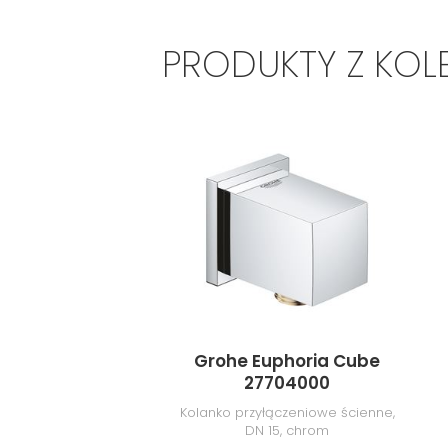
PRODUKTY Z KOL
Grohe Euphoria Cube
27704000
Kolanko przyłączeniowe ścienne,
DN 15, chrom