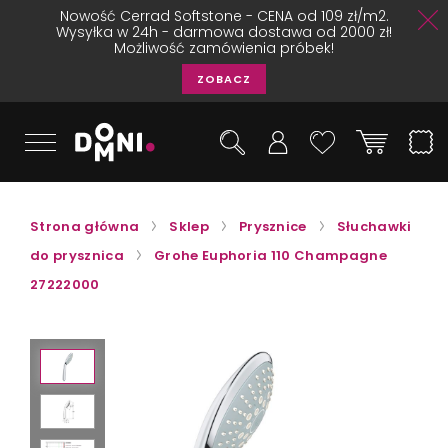
Nowość Cerrad Softstone - CENA od 109 zł/m2.
Wysyłka w 24h - darmowa dostawa od 2000 zł!
Możliwość zamówienia próbek!
ZOBACZ
Strona główna
Sklep
Prysznice
Słuchawki
do prysznica
Grohe Euphoria 110 Champagne
27222000