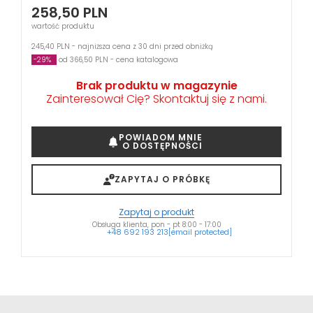
258,50
PLN
wartość produktu
245,40 PLN - najniższa cena z 30 dni przed obniżką
-29%
od 366,50 PLN - cena katalogowa
Brak produktu w magazynie
Zainteresował Cię? Skontaktuj się z nami.
POWIADOM MNIE
O DOSTĘPNOŚCI
ZAPYTAJ O PRÓBKĘ
Zapytaj o produkt
Obsługa klienta, pon - pt 8:00 - 17:00
+48 692 193 213
[email protected]