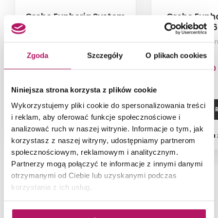
Grohe Euphoria System
Grohe Euph
26075A00
Stick 27
Zestaw prysznicowy z baterią
Słuchawka prysz
termostatyczną, hard graphite
Zgoda
Szczegóły
O plikach cookies
4 778,60 PLN
213,00
-12% od 5 449,40 PLN najniższa cena
Niniejsza strona korzysta z plików cookie
Wykorzystujemy pliki cookie do spersonalizowania treści
ZOBACZ PRODUKT
ZOBACZ P
i reklam, aby oferować funkcje społecznościowe i
analizować ruch w naszej witrynie. Informacje o tym, jak
Dostępność:
na zamówienie
Dostępność:
na
korzystasz z naszej witryny, udostępniamy partnerom
społecznościowym, reklamowym i analitycznym.
Partnerzy mogą połączyć te informacje z innymi danymi
otrzymanymi od Ciebie lub uzyskanymi podczas
korzystania z ich usług.
NAJNOWSZE ARTYKUŁY