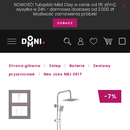
NOWOŚĆ! Tubądzin Mild Clay w cenie od 115 zł/m2,
wysyłka w 24h - darmowa dostawa od 2.000 zł!
Możliwość zamówienia próbek!
ZOBACZ
Strona główna
Sklep
Baterie
Zestawy
prysznicowe
Neo Joko NBJ 051T
-7%