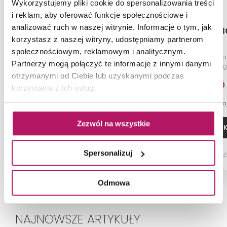
Wykorzystujemy pliki cookie do spersonalizowania treści
i reklam, aby oferować funkcje społecznościowe i
analizować ruch w naszej witrynie. Informacje o tym, jak
Neo Joko BOJ 016L
Neo Joko 
korzystasz z naszej witryny, udostępniamy partnerom
społecznościowym, reklamowym i analitycznym.
Bateria wannowa stojąca 1-
Bateria wannowa
Partnerzy mogą połączyć te informacje z innymi danymi
otworowa, chrom
natryskoweg
otrzymanymi od Ciebie lub uzyskanymi podczas
310,10 PLN
147,30
korzystania z ich usług.
-7% od 335,20 PLN najniższa cena
-7% od 159,20 PLN n
Zezwól na wszystkie
ZOBACZ PRODUKT
DODAJ DO 
Spersonalizuj
Dostępność:
na zamówienie
Dostępność
Odmowa
NAJNOWSZE ARTYKUŁY