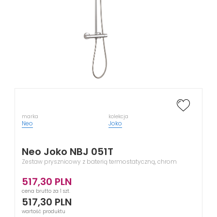
marka
kolekcja
Neo
Joko
Neo Joko NBJ 051T
Zestaw prysznicowy z baterią termostatyczną, chrom
517,30
PLN
cena brutto za 1 szt.
517,30
PLN
wartość produktu