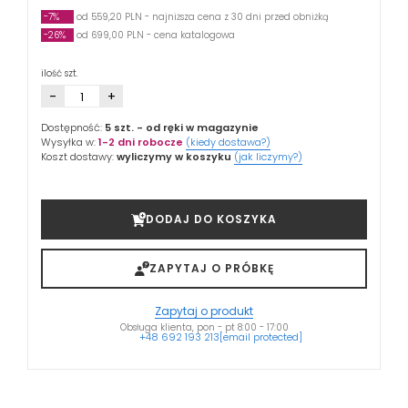
-7%
od 559,20 PLN - najniższa cena z 30 dni przed obniżką
-26%
od 699,00 PLN - cena katalogowa
ilość szt.
-
+
Dostępność:
5 szt.
- od ręki w magazynie
Wysyłka w:
1-2 dni robocze
(kiedy dostawa?)
Koszt dostawy:
wyliczymy w koszyku
(jak liczymy?)
DODAJ DO KOSZYKA
ZAPYTAJ O PRÓBKĘ
Zapytaj o produkt
Obsługa klienta, pon - pt 8:00 - 17:00
+48 692 193 213
[email protected]