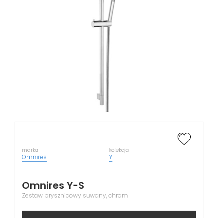
marka
kolekcja
Omnires
Y
Omnires Y-S
Zestaw prysznicowy suwany, chrom