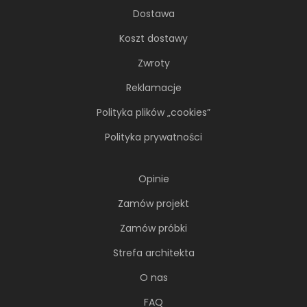
wtedy...
Dostawa
Koszt dostawy
Zwroty
Reklamacje
Polityka plików „cookies”
Polityka prywatności
Opinie
Zamów projekt
Jak wybrać idealne meble
ogrodowe? Przewodnik po stołach,
Zamów próbki
krzesłach i zestawach
wypoczynkowych
Strefa architekta
Aranżacja przydomowej przestrzeni to coś
O nas
więcej niż tylko ustawienie kilku mebli...
FAQ