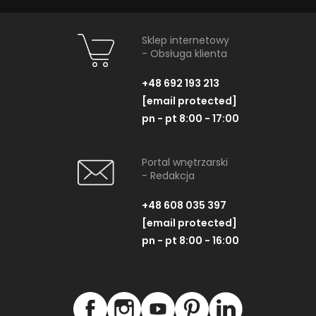
Sklep internetowy
- Obsługa klienta
+48 692 193 213
[email protected]
pn - pt 8:00 - 17:00
Portal wnętrzarski
- Redakcja
+48 608 035 397
[email protected]
66-metrowy apartament:
pn - pt 8:00 - 16:00
przystań dla nowoczesnej
nomadki
Młoda, żyjąca dynamicznie inwestorka przez
lata kursowała między światowymi