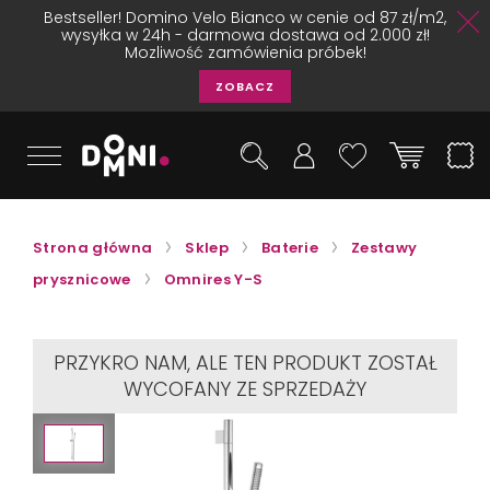
Bestseller! Domino Velo Bianco w cenie od 87 zł/m2,
wysyłka w 24h - darmowa dostawa od 2.000 zł!
Mozliwość zamówienia próbek!
ZOBACZ
Strona główna
Sklep
Baterie
Zestawy
prysznicowe
Omnires Y-S
PRZYKRO NAM, ALE TEN PRODUKT ZOSTAŁ
WYCOFANY ZE SPRZEDAŻY