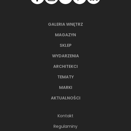
metropoliami...
GALERIA WNĘTRZ
MAGAZYN
SKLEP
WYDARZENIA
ARCHITEKCI
TEMATY
MARKI
Soft minimalizm z duszą. 65-
AKTUALNOŚCI
metrowe mieszkanie projektu AVO
Architekci
Kontakt
Minimalizm wcale nie musi opierać się na
Regulaminy
chłodnej, zachowawczej estetyce. Nawet