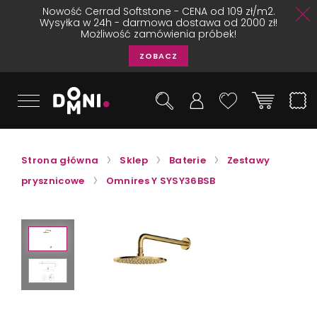
Nowość Cerrad Softstone - CENA od 109 zł/m2.
Wysyłka w 24h - darmowa dostawa od 2000 zł!
Możliwość zamówienia próbek!
ZOBACZ
Strona główna
Sklep
Baterie
Zestawy
prysznicowe
Omnires Y SYSY36BSB