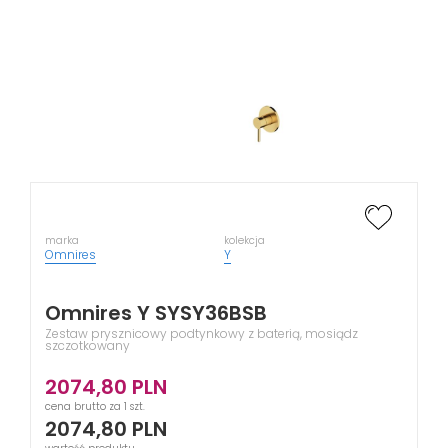
marka
kolekcja
Omnires
Y
Omnires Y SYSY36BSB
Zestaw prysznicowy podtynkowy z baterią, mosiądz
szczotkowany
2074,80
PLN
cena brutto za 1 szt.
2074,80
PLN