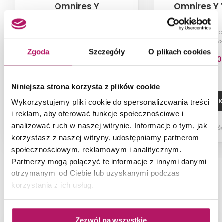
Omnires Y
Omnires Y
Y1244X/6/KCR
Zestaw prysznicowy natynkowy z
Bateria pryszn
baterią termostatyczną, chrom
poły
połysk
Zgoda
Szczegóły
O plikach cookies
1 072,80 PLN
504,00
Niniejsza strona korzysta z plików cookie
DODAJ DO KOSZYKA
DODAJ DO 
Wykorzystujemy pliki cookie do spersonalizowania treści
i reklam, aby oferować funkcje społecznościowe i
analizować ruch w naszej witrynie. Informacje o tym, jak
Dostępność:
1 szt.
Dostępnoś
korzystasz z naszej witryny, udostępniamy partnerom
społecznościowym, reklamowym i analitycznym.
Partnerzy mogą połączyć te informacje z innymi danymi
otrzymanymi od Ciebie lub uzyskanymi podczas
korzystania z ich usług.
NAJNOWSZE ARTYKUŁY
Zezwól na wszystkie