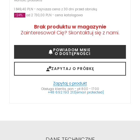
wartość produktu
1 849,40 PLN - najniższa cena z 30 dni przed obniżką
-24%
od 2 730,00 PLN - cena katalogowa
Brak produktu w magazynie
Zainteresował Cię? Skontaktuj się z nami.
POWIADOM MNIE
O DOSTĘPNOŚCI
ZAPYTAJ O PRÓBKĘ
Zapytaj o produkt
Obsługa klienta, pon - pt 8:00 - 17:00
+48 692 193 213
[email protected]
DANE TECHNICZNE