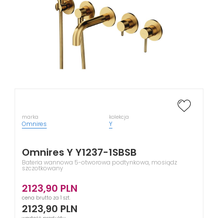
marka
kolekcja
Omnires
Y
Omnires Y Y1237-1SBSB
Bateria wannowa 5-otworowa podtynkowa, mosiądz
szczotkowany
2123,90
PLN
cena brutto za 1 szt.
2123,90
PLN