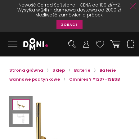
Nowość Cerrad Softstone - CENA od 109 zł/m2.
Wysyłka w 24h - darmowa dostawa od 2000 zł!
Możliwość zamówienia próbek!
ZOBACZ
Strona główna
Sklep
Baterie
Baterie
wannowe podtynkowe
Omnires Y Y1237-1SBSB