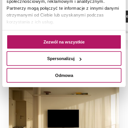
społecznościowym, reklamowym i analitycznym.
Partnerzy mogą połączyć te informacje z innymi danymi
otrzymanymi od Ciebie lub uzyskanymi podczas
DODAJ DO KOSZYKA
DODAJ DO 
korzystania z ich usług.
Dostępność:
1 szt.
Dostępnoś
Zezwól na wszystkie
Spersonalizuj
NAJNOWSZE ARTYKUŁY
Odmowa