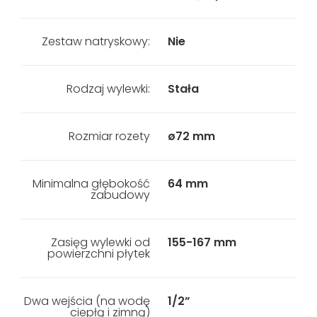
Zestaw natryskowy:
Nie
Rodzaj wylewki:
Stała
Rozmiar rozety
ø72 mm
Minimalna głębokość
64 mm
zabudowy
Zasięg wylewki od
155-167 mm
powierzchni płytek
Dwa wejścia (na wodę
1/2”
ciepłą i zimną)