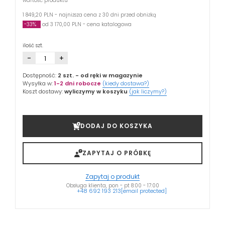
wartość produktu
1 849,20 PLN - najniższa cena z 30 dni przed obniżką
-33%
od 3 170,00 PLN - cena katalogowa
ilość szt.
-
+
Dostępność:
2 szt.
- od ręki w magazynie
Wysyłka w:
1-2 dni robocze
(kiedy dostawa?)
Koszt dostawy:
wyliczymy w koszyku
(jak liczymy?)
DODAJ DO KOSZYKA
ZAPYTAJ O PRÓBKĘ
Zapytaj o produkt
Obsługa klienta, pon - pt 8:00 - 17:00
+48 692 193 213
[email protected]