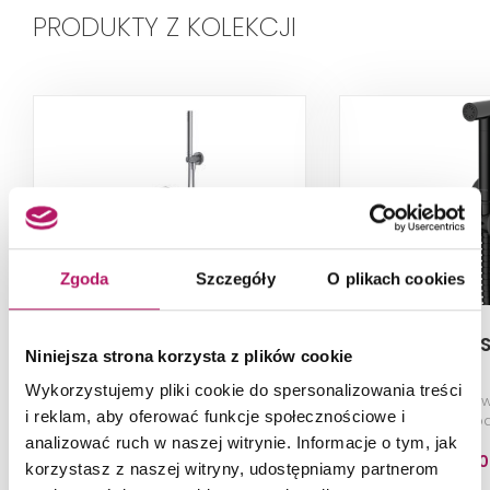
PRODUKTY Z KOLEKCJI
Zgoda
Szczegóły
O plikach cookies
Omnires Y SYSYW01NI
Omnires Y 
Niniejsza strona korzysta z plików cookie
Wykorzystujemy pliki cookie do spersonalizowania treści
Zestaw wannowy podtynkowy z
Zestaw bideto
i reklam, aby oferować funkcje społecznościowe i
baterią, nikiel szczotkowany
podtynkowy z ba
półm
analizować ruch w naszej witrynie. Informacje o tym, jak
1 520,90 PLN
842,40
korzystasz z naszej witryny, udostępniamy partnerom