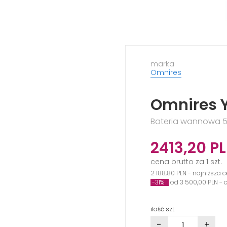
marka
Omnires
Omnires Y
Bateria wannowa 5
2413,20
P
cena brutto za 1 szt.
2 188,80 PLN - najniższa 
-31%
od 3 500,00 PLN -
ilość szt.
-
+