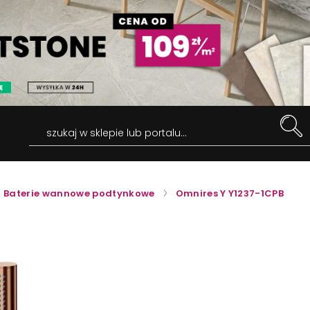
szukaj w sklepie lub portalu...
Baterie wannowe podtynkowe
Omnires Y Y1237-1CPB