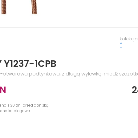
kolekcja
Y
 Y1237-1CPB
-otworowa podtynkowa, z długą wylewką, miedź szczo
LN
2
cena z 30 dni przed obniżką
 cena katalogowa