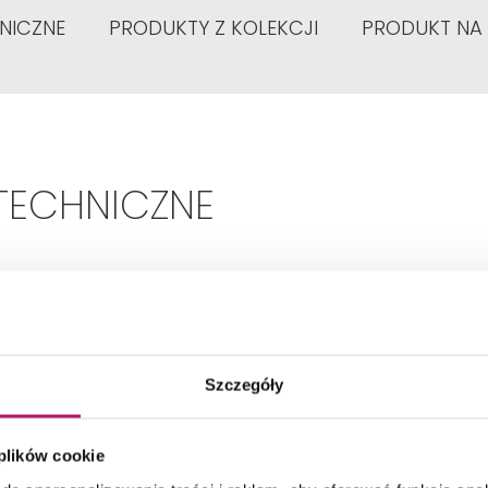
NICZNE
PRODUKTY Z KOLEKCJI
PRODUKT NA
TECHNICZNE
Typ:
Dwuuchwytowa
Szczegóły
Rodzaj:
Zwykła
 plików cookie
Kolor:
Miedziany