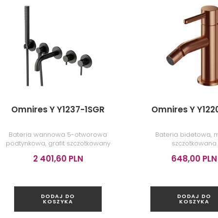
Omnires Y Y1237-1SGR
Omnires Y Y122
Bateria wannowa 5-otworowa
Bateria bidetowa, 
podtynkowa, grafit szczotkowany
szczotkowana
2 401,60 PLN
648,00 PLN
DODAJ DO
DODAJ DO
KOSZYKA
KOSZYKA