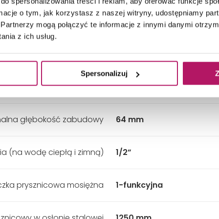
do spersonalizowania treści i reklam, aby oferować funkcje sp
ormacje o tym, jak korzystasz z naszej witryny, udostępniamy p
Zestaw natryskowy:
Tak
Partnerzy mogą połączyć te informacje z innymi danymi otrzym
nia z ich usług.
Rodzaj wylewki:
Stała
Spersonalizuj
Z
Rozmiar rozety
ø72 mm
malna głębokość zabudowy
64 mm
a (na wodę ciepłą i zimną)
1/2”
zka prysznicowa mosiężna
1-funkcyjna
znicowy w osłonie stalowej
1250 mm