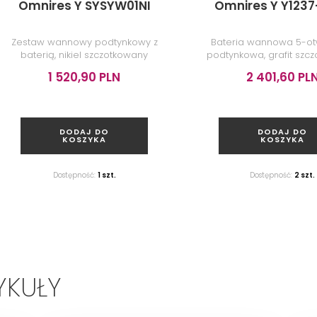
Omnires Y SYSYW01NI
Omnires Y Y1237
Zestaw wannowy podtynkowy z
Bateria wannowa 5-o
baterią, nikiel szczotkowany
podtynkowa, grafit szc
1 520,90 PLN
2 401,60 PL
DODAJ DO
DODAJ DO
KOSZYKA
KOSZYKA
Dostępność:
1 szt.
Dostępność:
2 szt.
YKUŁY