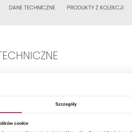
DANE TECHNICZNE
PRODUKTY Z KOLEKCJI
TECHNICZNE
Rodzaj:
Zwykła
Szczegóły
Typ:
Jednouchwytowa
 plików cookie
Montaż:
Podtynkowa