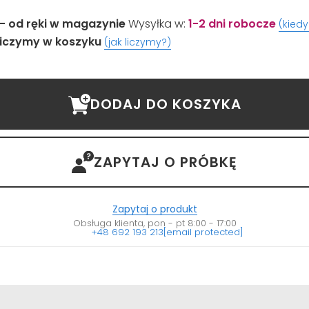
- od ręki w magazynie
Wysyłka w:
1-2 dni robocze
(kied
iczymy w koszyku
(jak liczymy?)
DODAJ DO KOSZYKA
ZAPYTAJ O PRÓBKĘ
Zapytaj o produkt
Obsługa klienta, pon - pt 8:00 - 17:00
+48 692 193 213
[email protected]