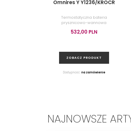
Omnires Y Y1236/KROCR
Termostatyczna bateria
prysznicowo-wannowa
podtynkowa, element natynkowy,
532,00 PLN
chrom połysk
ZOBACZ PRODUKT
Dostępność:
na zamówienie
NAJNOWSZE ART