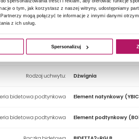
do spersonalizowania treści i reklam, aby oferować funkcje sp
ormacje o tym, jak korzystasz z naszej witryny, udostępniamy p
Długość węża:
1250 mm
Partnerzy mogą połączyć te informacje z innymi danymi otrzym
nia z ich usług.
Kolor:
Złoty
Spersonalizuj
Z
Rodzaj wylewki:
Z bidettą
Rodzaj uchwytu:
Dżwignia
eria bidetowa podtynkowa
Element natynkowy (YBI
eria bidetowa podtynkowa
Element podtynkowy (BO
Rączka bidetowa
BIDETTA2-RGLB