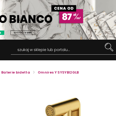
szukaj w sklepie lub portalu...
Baterie bidetta
Omnires Y SYSYBI2GLB