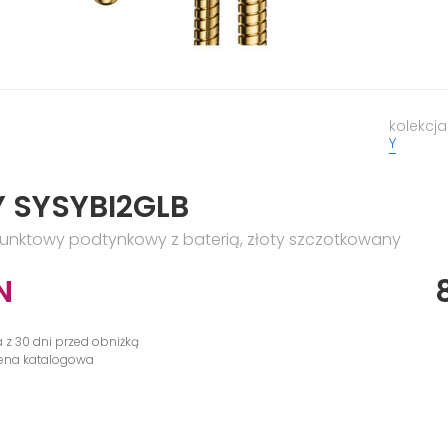
kolekcja
Y
Y SYSYBI2GLB
unktowy podtynkowy z baterią, złoty szczotkowany
N
a z 30 dni przed obniżką
cena katalogowa