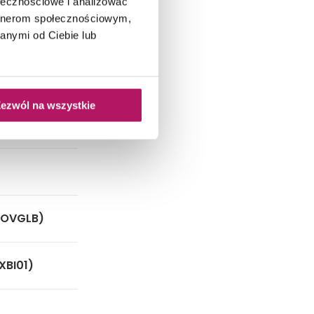
ołecznościowe i analizować
artnerom społecznościowym,
anymi od Ciebie lub
ezwól na wszystkie
COVGLB)
XBI01)