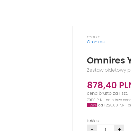
marka
Omnires
Omnires 
Zestaw bidetowy p
878,40
PL
cena brutto za 1 szt.
791,10 PLN - najniższa cen
-28%
od 1 220,00 PLN - 
ilość szt.
-
+