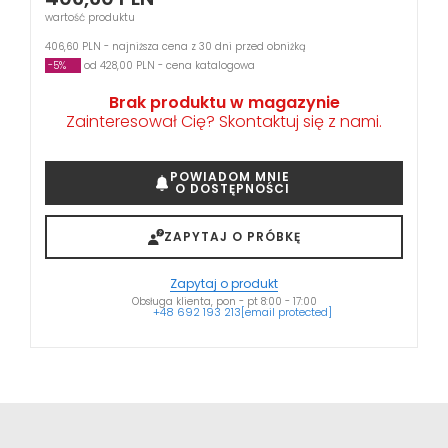
wartość produktu
406,60 PLN - najniższa cena z 30 dni przed obniżką
-5%
od 428,00 PLN - cena katalogowa
Brak produktu w magazynie
Zainteresował Cię? Skontaktuj się z nami.
POWIADOM MNIE
O DOSTĘPNOŚCI
ZAPYTAJ O PRÓBKĘ
Zapytaj o produkt
Obsługa klienta, pon - pt 8:00 - 17:00
+48 692 193 213
[email protected]