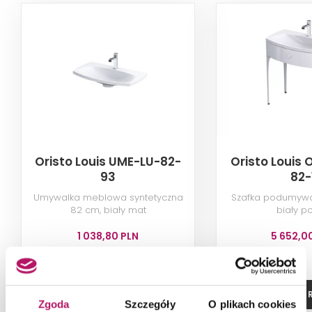
Oristo Louis UME-LU-82-
Oristo Louis
93
82-
Umywalka meblowa syntetyczna
Szafka podumywa
82 cm, biały mat
biały po
1 038,80 PLN
5 652,0
ZOBACZ PRODUKT
ZOBACZ P
Zgoda
Szczegóły
O plikach cookies