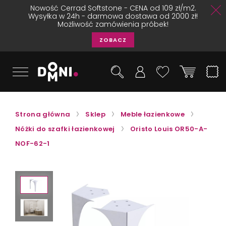
Nowość Cerrad Softstone - CENA od 109 zł/m2.
Wysyłka w 24h - darmowa dostawa od 2000 zł!
Możliwość zamówienia próbek!
ZOBACZ
Strona główna
Sklep
Meble łazienkowe
Nóżki do szafki łazienkowej
Oristo Louis OR50-A-
NOF-62-1