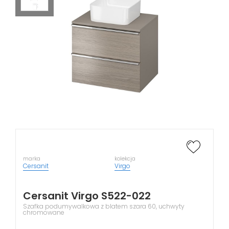
marka
kolekcja
Cersanit
Virgo
Cersanit Virgo S522-022
Szafka podumywalkowa z blatem szara 60, uchwyty
chromowane