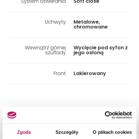
System otwierania
Soft close
Uchwyty
Metalowe,
chromowane
Wewnątrz górnej
Wycięcie pod syfon z
szuflady
jego osłoną
Front
Lakierowany
PRODUKTY Z KOLEKCJI
Zgoda
Szczegóły
O plikach cookies