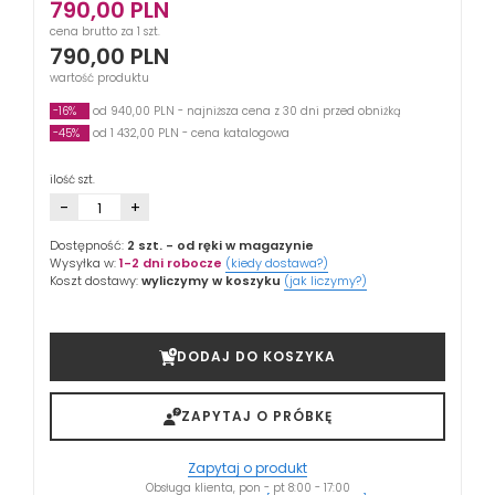
790,00
PLN
cena brutto za 1 szt.
790,00
PLN
wartość produktu
-16%
od 940,00 PLN - najniższa cena z 30 dni przed obniżką
-45%
od 1 432,00 PLN - cena katalogowa
ilość szt.
-
+
Dostępność:
2 szt.
- od ręki w magazynie
Wysyłka w:
1-2 dni robocze
(kiedy dostawa?)
Koszt dostawy:
wyliczymy w koszyku
(jak liczymy?)
DODAJ DO KOSZYKA
ZAPYTAJ O PRÓBKĘ
Zapytaj o produkt
Obsługa klienta, pon - pt 8:00 - 17:00