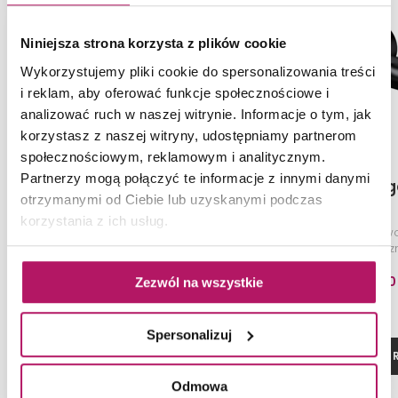
Niniejsza strona korzysta z plików cookie
Wykorzystujemy pliki cookie do spersonalizowania treści
i reklam, aby oferować funkcje społecznościowe i
analizować ruch w naszej witrynie. Informacje o tym, jak
korzystasz z naszej witryny, udostępniamy partnerom
społecznościowym, reklamowym i analitycznym.
Partnerzy mogą połączyć te informacje z innymi danymi
Cersanit Virgo S951-590
Cersanit Vir
otrzymanymi od Ciebie lub uzyskanymi podczas
korzystania z ich usług.
Bateria umywalkowa sztorcowa,
Bateria wannow
czarna
termostatycz
469,60 PLN
587,20
Zezwól na wszystkie
Spersonalizuj
ZOBACZ PRODUKT
ZOBACZ P
Odmowa