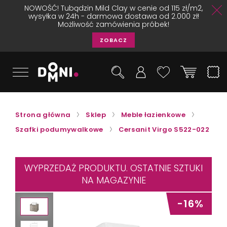
NOWOŚĆ! Tubądzin Mild Clay w cenie od 115 zł/m2,
wysyłka w 24h - darmowa dostawa od 2.000 zł!
Możliwość zamówienia próbek!
ZOBACZ
Strona główna
Sklep
Meble łazienkowe
Szafki podumywalkowe
Cersanit Virgo S522-022
WYPRZEDAŻ PRODUKTU. OSTATNIE SZTUKI
NA MAGAZYNIE
-16%