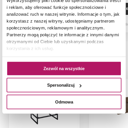
Wykorzystujemy pliki cookie do spersonalizowania treści
i reklam, aby oferować funkcje społecznościowe i
DODAJ DO KOSZYKA
DODAJ DO 
analizować ruch w naszej witrynie. Informacje o tym, jak
korzystasz z naszej witryny, udostępniamy partnerom
Dostępność:
23 szt.
Dostępnoś
społecznościowym, reklamowym i analitycznym.
Partnerzy mogą połączyć te informacje z innymi danymi
otrzymanymi od Ciebie lub uzyskanymi podczas
korzystania z ich usług.
PRODUKTY Z KOLEKCJI
Zezwól na wszystkie
Spersonalizuj
Odmowa