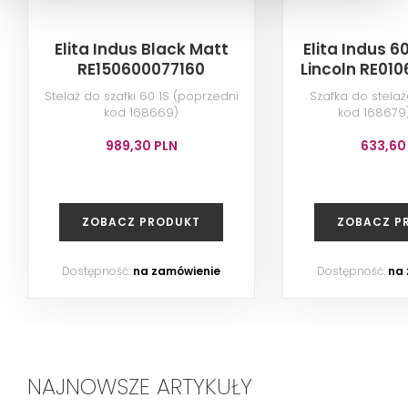
Elita Indus Black Matt
Elita Indus 6
RE150600077160
Lincoln RE01
Stelaż do szafki 60 1S (poprzedni
Szafka do stela
kod 168669)
kod 168679
989,30 PLN
633,60
ZOBACZ PRODUKT
ZOBACZ P
Dostępność:
na zamówienie
Dostępność:
na
NAJNOWSZE ARTYKUŁY