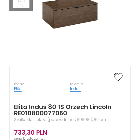
marka
kolekcja
Elita
Indus
Elita Indus 80 1S Orzech Lincoln
RE010800077060
Szafka do stelaża (poprzedni kod 168680), 80 cm
733,30
PLN
cena brutto za 1 szt.