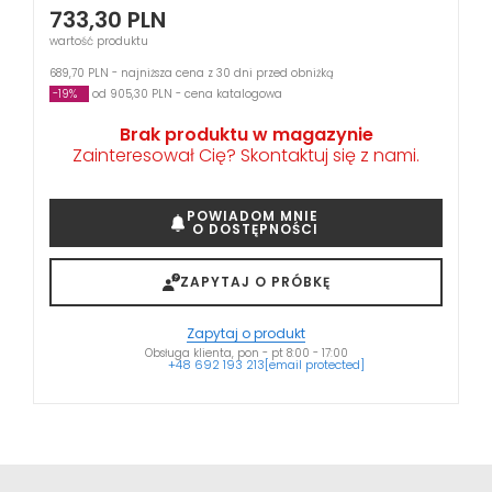
733,30
PLN
wartość produktu
689,70 PLN - najniższa cena z 30 dni przed obniżką
-19%
od 905,30 PLN - cena katalogowa
Brak produktu w magazynie
Zainteresował Cię? Skontaktuj się z nami.
POWIADOM MNIE
O DOSTĘPNOŚCI
ZAPYTAJ O PRÓBKĘ
Zapytaj o produkt
Obsługa klienta, pon - pt 8:00 - 17:00
+48 692 193 213
[email protected]