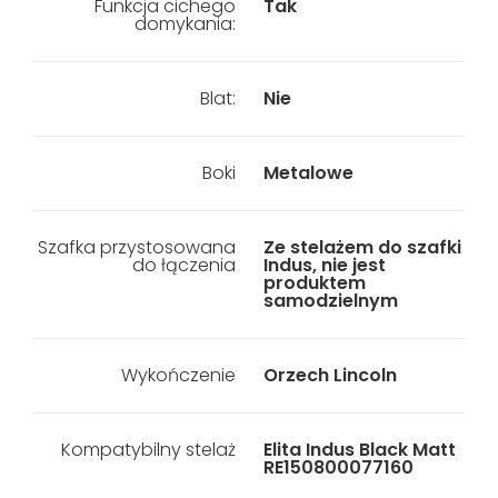
Funkcja cichego
Tak
domykania:
Blat:
Nie
Boki
Metalowe
Szafka przystosowana
Ze stelażem do szafki
do łączenia
Indus, nie jest
produktem
samodzielnym
Wykończenie
Orzech Lincoln
Kompatybilny stelaż
Elita Indus Black Matt
RE150800077160