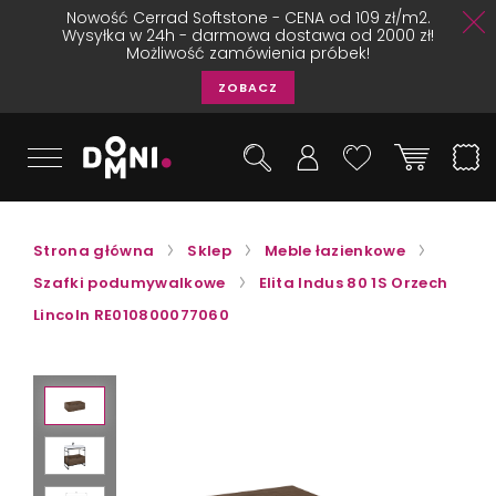
Nowość Cerrad Softstone - CENA od 109 zł/m2.
Wysyłka w 24h - darmowa dostawa od 2000 zł!
Możliwość zamówienia próbek!
ZOBACZ
Strona główna
Sklep
Meble łazienkowe
Szafki podumywalkowe
Elita Indus 80 1S Orzech
Lincoln RE010800077060