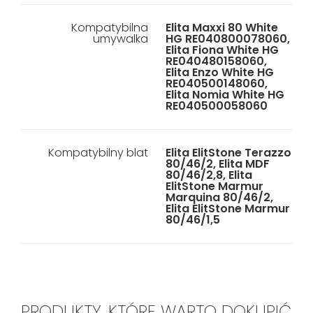
Kompatybilna
Elita Maxxi 80 White
umywalka
HG RE040800078060,
Elita Fiona White HG
RE040480158060,
Elita Enzo White HG
RE040500148060,
Elita Nomia White HG
RE040500058060
Kompatybilny blat
Elita ElitStone Terazzo
80/46/2, Elita MDF
80/46/2,8, Elita
ElitStone Marmur
Marquina 80/46/2,
Elita ElitStone Marmur
80/46/1,5
PRODUKTY, KTÓRE WARTO DOKUPIĆ