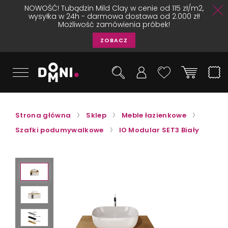
NOWOŚĆ! Tubądzin Mild Clay w cenie od 115 zł/m2,
wysyłka w 24h - darmowa dostawa od 2.000 zł!
Możliwość zamówienia próbek!
ZOBACZ
Strona główna
Sklep
Meble łazienkowe
Szafki podumywalkowe
IO Modular SET3 Biały