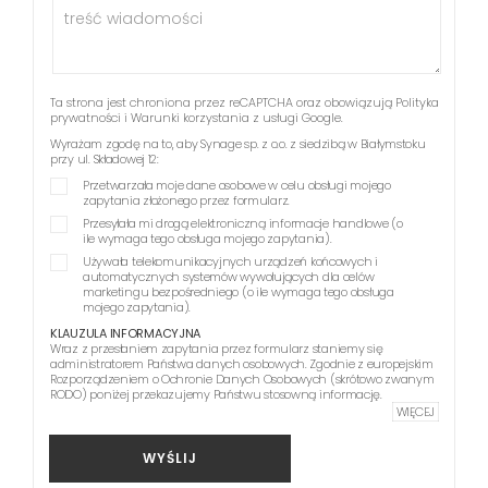
Ta strona jest chroniona przez reCAPTCHA oraz obowiązują
Polityka
prywatności
i
Warunki korzystania z usługi
Google.
Wyrażam zgodę na to, aby Synage sp. z o.o. z siedzibą w Białymstoku
przy ul. Składowej 12:
Przetwarzała moje dane osobowe w celu obsługi mojego
zapytania złożonego przez formularz.
Przesyłała mi drogą elektroniczną informacje handlowe (o
ile wymaga tego obsługa mojego zapytania).
Używała telekomunikacyjnych urządzeń końcowych i
automatycznych systemów wywołujących dla celów
marketingu bezpośredniego (o ile wymaga tego obsługa
mojego zapytania).
KLAUZULA INFORMACYJNA
Wraz z przesłaniem zapytania przez formularz staniemy się
administratorem Państwa danych osobowych. Zgodnie z europejskim
Rozporządzeniem o Ochronie Danych Osobowych (skrótowo zwanym
RODO) poniżej przekazujemy Państwu stosowną informację.
WIĘCEJ
WYŚLIJ