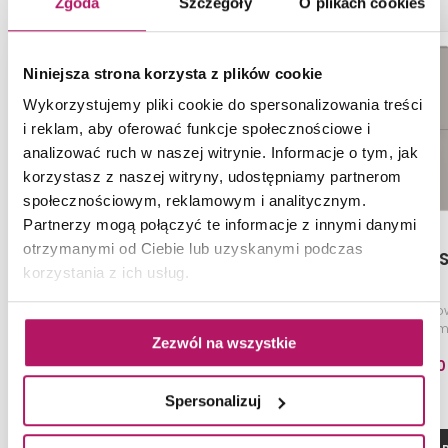
Zgoda
Szczegóły
O plikach cookies
Niniejsza strona korzysta z plików cookie
Wykorzystujemy pliki cookie do spersonalizowania treści
i reklam, aby oferować funkcje społecznościowe i
analizować ruch w naszej witrynie. Informacje o tym, jak
korzystasz z naszej witryny, udostępniamy partnerom
społecznościowym, reklamowym i analitycznym.
Partnerzy mogą połączyć te informacje z innymi danymi
otrzymanymi od Ciebie lub uzyskanymi podczas
IO Modular SET18 Grafit
IO Modular S
korzystania z ich usług.
Szafka modułowa wisząca,
Szafka moduło
20,2x45,5x120 cm, grafit mat
20,2x45,5x120 cm,
Zezwól na wszystkie
899,00
Spersonalizuj