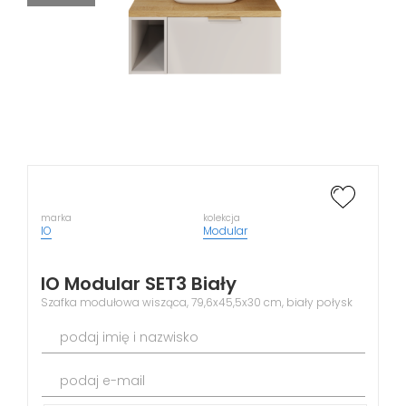
marka
kolekcja
IO
Modular
IO Modular SET3 Biały
Szafka modułowa wisząca, 79,6x45,5x30 cm, biały połysk
podaj imię i nazwisko
podaj e-mail