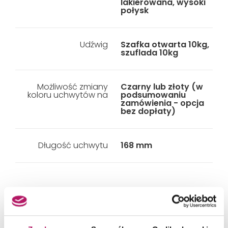
lakierowana, wysoki
połysk
Udźwig
Szafka otwarta 10kg,
szuflada 10kg
Możliwość zmiany
Czarny lub złoty (w
koloru uchwytów na
podsumowaniu
zamówienia - opcja
bez dopłaty)
Długość uchwytu
168 mm
PRODUKTY Z KOLEKCJI