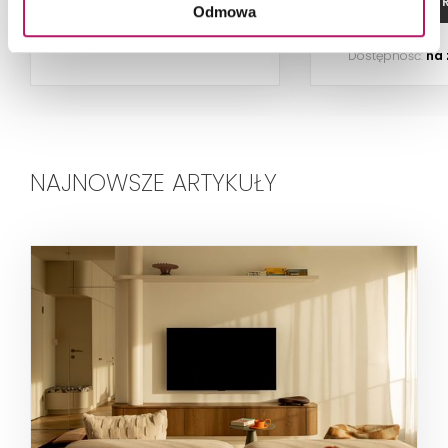
ZOBACZ PRODUKT
ZOBACZ P
Odmowa
Dostępność:
na
NAJNOWSZE ARTYKUŁY