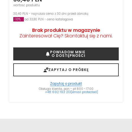
wartość produktu
30,40 PLN - najniższa cena z 30 dni przed obniżką
-10%
od 33,80 PLN - cena katalogowa
Brak produktu w magazynie
Zainteresował Cię? Skontaktuj się z nami.
POWIADOM MNIE
O DOSTĘPNOŚCI
ZAPYTAJ O PRÓBKĘ
Zapytaj o produkt
Obsługa klienta, pon - pt 8:00 - 17:00
+48 692 193 213
[email protected]