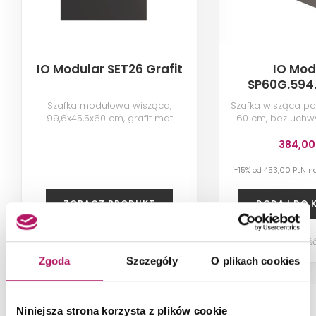
IO Modular SET26 Grafit
IO Mod
SP60G.594
Szafka modułowa wisząca,
Szafka wisząca 
99,6x45,5x60 cm, grafit mat
60 cm, bez uchwy
384,00
-15% od 453,00 PLN n
ZOBACZ PRODUKT
DODAJ DO 
Dostępność
Zgoda
Szczegóły
O plikach cookies
Niniejsza strona korzysta z plików cookie