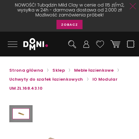
NOWOŚĆ! Tubądzin Mild Clay w cenie od 115 zł/m2,
wysyłka w 24h - darmowa dostawa od 2.000 zł!
Możliwość zamówienia próbek!
ZOBACZ
Strona główna
Sklep
Meble łazienkowe
Uchwyty do szafek łazienkowych
IO Modular
UM.ZŁ.168.43.10