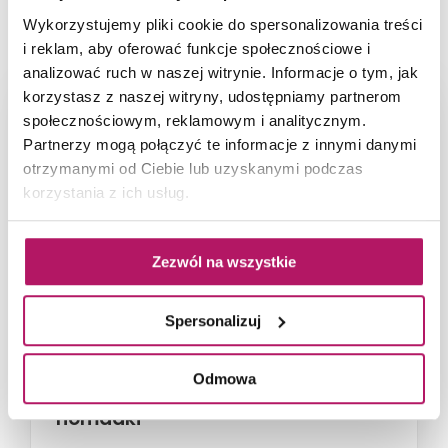
NAJNOWSZE ARTYKUŁY
Wykorzystujemy pliki cookie do spersonalizowania treści
i reklam, aby oferować funkcje społecznościowe i
analizować ruch w naszej witrynie. Informacje o tym, jak
korzystasz z naszej witryny, udostępniamy partnerom
społecznościowym, reklamowym i analitycznym.
Partnerzy mogą połączyć te informacje z innymi danymi
otrzymanymi od Ciebie lub uzyskanymi podczas
korzystania z ich usług.
Zezwól na wszystkie
Spersonalizuj
66-metrowy apartament:
Odmowa
przystań dla nowoczesnej
nomadki