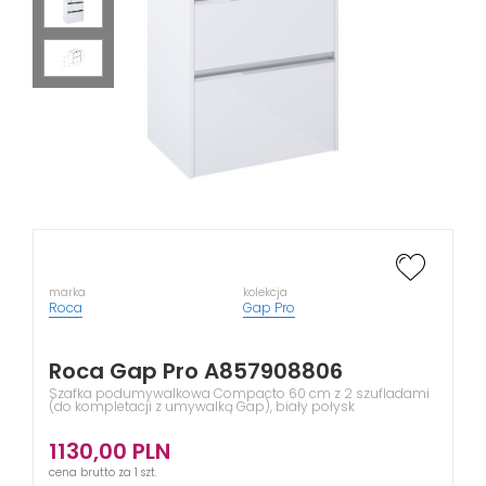
marka
kolekcja
Roca
Gap Pro
Roca Gap Pro A857908806
Szafka podumywalkowa Compacto 60 cm z 2 szufladami
(do kompletacji z umywalką Gap), biały połysk
1130,00
PLN
cena brutto za 1 szt.