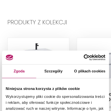
PRODUKTY Z KOLEKCJI
Zgoda
Szczegóły
O plikach cookies
Niniejsza strona korzysta z plików cookie
Roca Gap Pro
Roca Ga
Wykorzystujemy pliki cookie do spersonalizowania treści
A852067464
A85790
i reklam, aby oferować funkcje społecznościowe i
Wąski zestaw łazienkowy Unik 60
Szafka podumywa
analizować ruch w naszej witrynie. Informacje o tym, jak