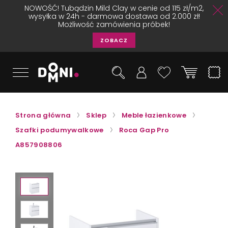
NOWOŚĆ! Tubądzin Mild Clay w cenie od 115 zł/m2,
wysyłka w 24h - darmowa dostawa od 2.000 zł!
Możliwość zamówienia próbek!
ZOBACZ
Strona główna
Sklep
Meble łazienkowe
Szafki podumywalkowe
Roca Gap Pro
A857908806