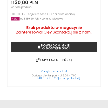
1130,00
PLN
wartość produktu
1 105,00 PLN - najniższa cena z 30 dni przed obniżką
-19%
od 1 389,90 PLN - cena katalogowa
Brak produktu w magazynie
Zainteresował Cię? Skontaktuj się z nami.
POWIADOM MNIE
O DOSTĘPNOŚCI
ZAPYTAJ O PRÓBKĘ
Zapytaj o produkt
Obsługa klienta, pon - pt 8:00 - 17:00
+48 692 193 213
[email protected]