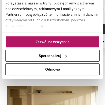
cm z umywalką slim i 2
2 szufladami (do
korzystasz z naszej witryny, udostępniamy partnerom
szufladami Compact, jasny dąb
umywalką Gap l
wersja prawa, 
1 550,00 PLN
1 330,0
społecznościowym, reklamowym i analitycznym.
Partnerzy mogą połączyć te informacje z innymi danymi
otrzymanymi od Ciebie lub uzyskanymi podczas
korzystania z ich usług.
ZOBACZ PRODUKT
ZOBACZ P
Dostępność:
na zamówienie
Dostępność:
na
Zezwól na wszystkie
Spersonalizuj
NAJNOWSZE ARTYKUŁY
Odmowa