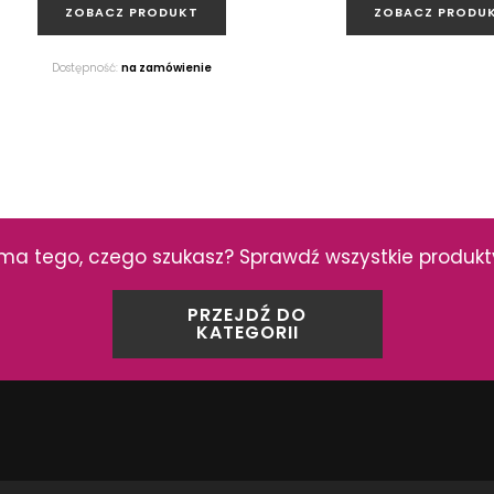
ZOBACZ PRODUKT
ZOBACZ PRODU
Dostępność:
na zamówienie
ma tego, czego szukasz? Sprawdź wszystkie produkty 
EKCJI
PRZEJDŹ DO
KATEGORII