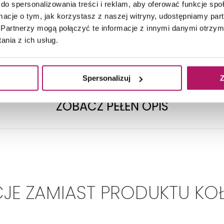
TECHNICZNE
do spersonalizowania treści i reklam, aby oferować funkcje sp
ormacje o tym, jak korzystasz z naszej witryny, udostępniamy p
Partnerzy mogą połączyć te informacje z innymi danymi otrzym
nia z ich usług.
Rodzaj szafki:
Podwieszana
Spersonalizuj
Z
Głębokość:
299 mm
ZOBACZ PEŁEN OPIS
JE ZAMIAST PRODUKTU KO