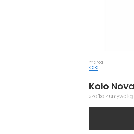
marka
Koło
Koło Nov
Szafka z umywalką, 