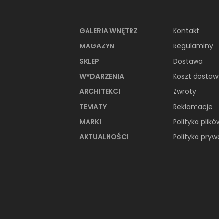
GALERIA WNĘTRZ
Kontakt
MAGAZYN
Regulaminy
Koło Nova Pro
SKLEP
Dostawa
M35104000
WYDARZENIA
Koszt dostaw
Bidet wiszący, prostokątny, krótki
ARCHITEKCI
Zwroty
TEMATY
Reklamacje
MARKI
Polityka plikó
AKTUALNOŚCI
Polityka pryw
ZOBACZ PRODUKT