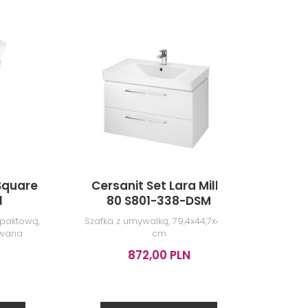
Square
Cersanit Set Lara Mille
IO N
1
80 S801-338-DSM
paktową,
Szafka z umywalką, 79,4x44,7x45,2
Zes
owana
cm
872,00 PLN