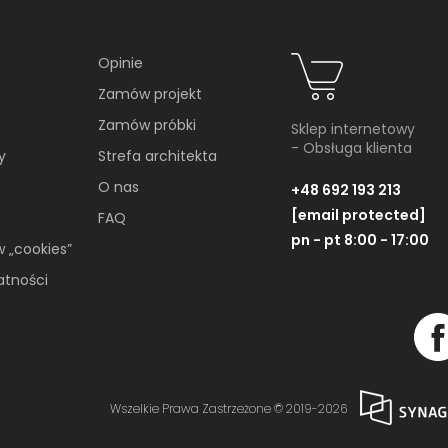
Opinie
Zamów projekt
Koło Nova Pro 99427000
Koło Nova P
Zamów próbki
501.037.00.
Sklep internetowy
- Obsługa klienta
y
Strefa architekta
Wieszak na ręcznik
Szafka wisząca, boczn
33x65,3x28 cm, lav
O nas
+48 692 193 213
[email protected]
FAQ
pn - pt 8:00 - 17:00
w „cookies”
atności
ZOBACZ PRODUKT
ZOBACZ PRODU
Wszelkie Prawa Zastrzeżone © 2019-2026