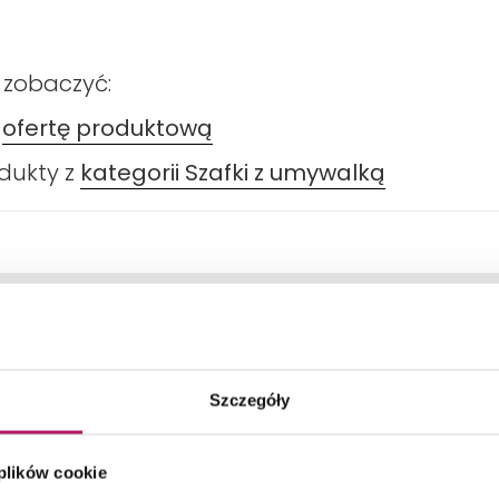
 zobaczyć:
ą
ofertę produktową
odukty z
kategorii Szafki z umywalką
DANE TECHNICZNE
PRODUKTY Z KOLEKCJI
Szczegóły
 plików cookie