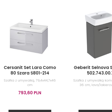
Cersanit Set Lara Como
Geberit Selnova 
80 Szara S801-214
502.743.00.
Szafka z umywalką, 79,4x44,7x46
Szafka z umywalką kom
cm
36 cm, lava/lakier
matowa
793,60 PLN