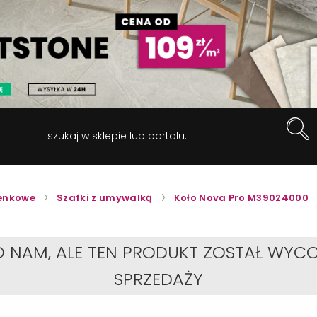
szukaj w sklepie lub portalu...
ienkowe
Szafki z umywalką
Koło Nova Pro M39024000
O NAM, ALE TEN PRODUKT ZOSTAŁ WYCO
SPRZEDAŻY