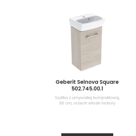
Geberit Selnova Square
502.745.00.1
Szafka z umywalką kompaktową,
36 cm, orzech włoski hickory
jasny/melamina, struktura
drewna