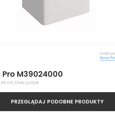
kolekcja
Nova Pr
a Pro M39024000
45 cm, biały połysk
PRZEGLĄDAJ PODOBNE PRODUKTY