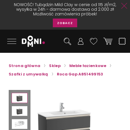
NOWOŚĆ! Tubądzin Mild Clay w cenie od 115 zł/m2,
wysyłka w 24h - darmowa dostawa od 2.000 zł!
Możliwość zamówienia próbek!
ZOBACZ
Strona główna
Sklep
Meble łazienkowe
Szafki z umywalką
Roca Gap A851499153