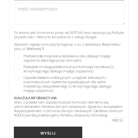
Ta strona jest chroniona przez reCAPTCHA oraz obowiązują
Polityka
prywatności
i
Warunki korzystania z usługi
Google.
Wyrażam zgodę na to, aby Synage sp. z o.o. z siedzibą w Białymstoku
przy ul. Składowej 12:
Przetwarzała moje dane osobowe w celu obsługi mojego
zapytania złożonego przez formularz.
Przesyłała mi drogą elektroniczną informacje handlowe (o
ile wymaga tego obsługa mojego zapytania).
Używała telekomunikacyjnych urządzeń końcowych i
automatycznych systemów wywołujących dla celów
marketingu bezpośredniego (o ile wymaga tego obsługa
mojego zapytania).
KLAUZULA INFORMACYJNA
Wraz z przesłaniem zapytania przez formularz staniemy się
administratorem Państwa danych osobowych. Zgodnie z europejskim
Rozporządzeniem o Ochronie Danych Osobowych (skrótowo zwanym
RODO) poniżej przekazujemy Państwu stosowną informację.
WIĘCEJ
WYŚLIJ