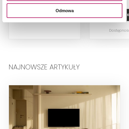
Odmowa
ZOBACZ PRODUKT
DODAJ DO 
Dostępnoś
NAJNOWSZE ARTYKUŁY