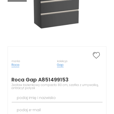
marka
kolekcja
Roca
Gap
Roca Gap A851499153
Zestaw łazienkowy compacto 80 cm, szafka z umywalką,
antracyt połysk
podaj imię i nazwisko
podaj e-mail