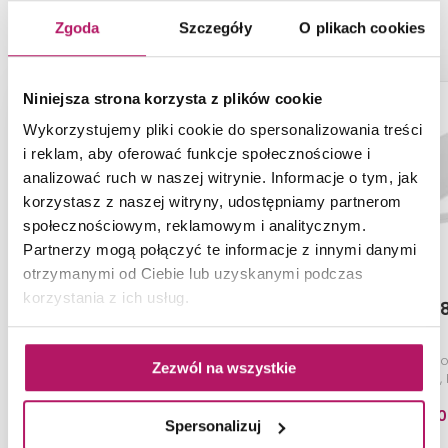
PRODUKTY Z KOLEKCJI
Zgoda
Szczegóły
O plikach cookies
Niniejsza strona korzysta z plików cookie
Wykorzystujemy pliki cookie do spersonalizowania treści
i reklam, aby oferować funkcje społecznościowe i
analizować ruch w naszej witrynie. Informacje o tym, jak
korzystasz z naszej witryny, udostępniamy partnerom
społecznościowym, reklamowym i analitycznym.
Partnerzy mogą połączyć te informacje z innymi danymi
otrzymanymi od Ciebie lub uzyskanymi podczas
korzystania z ich usług.
Roca Gap A341730000
Roca Gap A
Zbiornik WC 2/4L, 3/4,5L do
Deska WC SLIM w
Zezwól na wszystkie
kompaktu WC Rimless,
Square, 
36,5x15x40,5 cm
350,00
Spersonalizuj