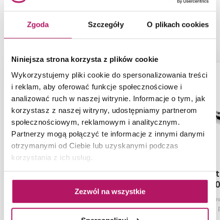
Zgoda
Szczegóły
O plikach cookies
PRODUKTY Z KOLEKCJI
Niniejsza strona korzysta z plików cookie
Wykorzystujemy pliki cookie do spersonalizowania treści
i reklam, aby oferować funkcje społecznościowe i
analizować ruch w naszej witrynie. Informacje o tym, jak
korzystasz z naszej witryny, udostępniamy partnerom
społecznościowym, reklamowym i analitycznym.
Partnerzy mogą połączyć te informacje z innymi danymi
otrzymanymi od Ciebie lub uzyskanymi podczas
korzystania z ich usług.
Excellent Caldo
Excellen
GREX.CA10.L.TTG.WH
GREX.CA20
Zezwól na wszystkie
Zestaw trójosiowy z głowicą
Zestaw trójosio
termostatyczną z opcją montażu
termostatyczną,
grzałki, lewy, biały mat