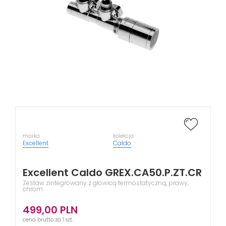
marka
kolekcja
Excellent
Caldo
Excellent Caldo GREX.CA50.P.ZT.CR
Zestaw zintegrowany z głowicą termostatyczną, prawy,
chrom
499,00
PLN
cena brutto za 1 szt.