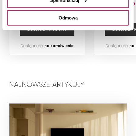
Spersonalizuj
519,00 PLN
419,00
Odmowa
ZOBACZ PRODUKT
ZOBACZ P
Dostępność:
na zamówienie
Dostępność:
na
NAJNOWSZE ARTYKUŁY