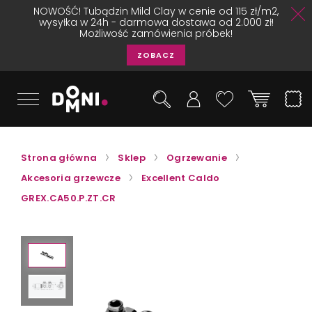
NOWOŚĆ! Tubądzin Mild Clay w cenie od 115 zł/m2,
wysyłka w 24h - darmowa dostawa od 2.000 zł!
Możliwość zamówienia próbek!
ZOBACZ
Strona główna
Sklep
Ogrzewanie
Akcesoria grzewcze
Excellent Caldo
GREX.CA50.P.ZT.CR