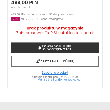
499,00
PLN
wartość produktu
499,00 PLN - najniższa cena z 30 dni przed obniżką
-20%
od 620,00 PLN - cena katalogowa
Brak produktu w magazynie
Zainteresował Cię? Skontaktuj się z nami.
POWIADOM MNIE
O DOSTĘPNOŚCI
ZAPYTAJ O PRÓBKĘ
Zapytaj o produkt
Obsługa klienta, pon - pt 8:00 - 17:00
+48 692 193 213
[email protected]