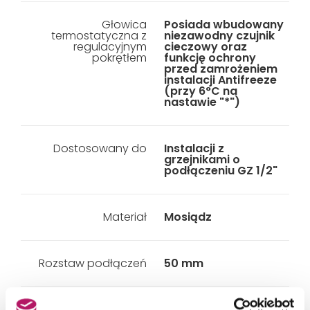
Głowica
Posiada wbudowany
termostatyczna z
niezawodny czujnik
regulacyjnym
cieczowy oraz
pokrętłem
funkcję ochrony
przed zamrożeniem
instalacji Antifreeze
(przy 6°C na
nastawie "*")
Dostosowany do
Instalacji z
grzejnikami o
podłączeniu GZ 1/2"
Materiał
Mosiądz
Rozstaw podłączeń
50 mm