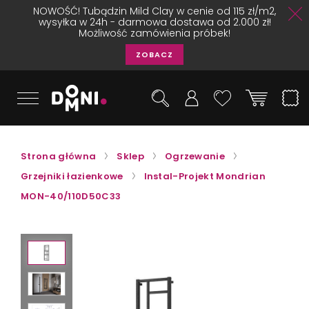
NOWOŚĆ! Tubądzin Mild Clay w cenie od 115 zł/m2,
wysyłka w 24h - darmowa dostawa od 2.000 zł!
Możliwość zamówienia próbek!
ZOBACZ
Strona główna
Sklep
Ogrzewanie
Grzejniki łazienkowe
Instal-Projekt Mondrian
MON-40/110D50C33