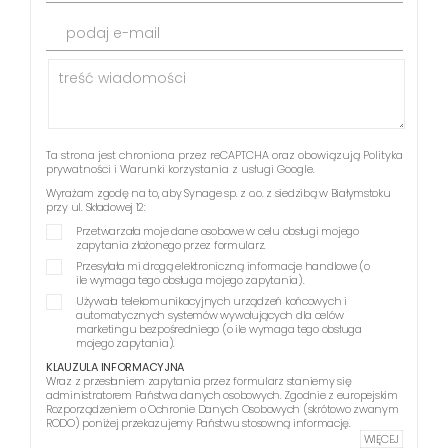
podaj e-mail
Ta strona jest chroniona przez reCAPTCHA oraz obowiązują
Polityka
prywatności
i
Warunki korzystania z usługi
Google.
Wyrażam zgodę na to, aby Synage sp. z o.o. z siedzibą w Białymstoku
przy ul. Składowej 12:
Przetwarzała moje dane osobowe w celu obsługi mojego
zapytania złożonego przez formularz.
Przesyłała mi drogą elektroniczną informacje handlowe (o
ile wymaga tego obsługa mojego zapytania).
Używała telekomunikacyjnych urządzeń końcowych i
automatycznych systemów wywołujących dla celów
marketingu bezpośredniego (o ile wymaga tego obsługa
mojego zapytania).
KLAUZULA INFORMACYJNA
Wraz z przesłaniem zapytania przez formularz staniemy się
administratorem Państwa danych osobowych. Zgodnie z europejskim
Rozporządzeniem o Ochronie Danych Osobowych (skrótowo zwanym
RODO) poniżej przekazujemy Państwu stosowną informację.
WIĘCEJ