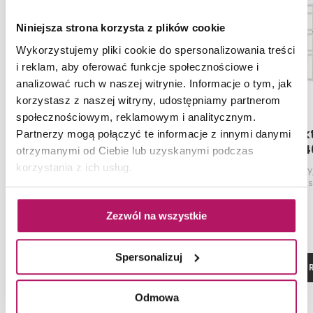
Niniejsza strona korzysta z plików cookie
Wykorzystujemy pliki cookie do spersonalizowania treści
i reklam, aby oferować funkcje społecznościowe i
analizować ruch w naszej witrynie. Informacje o tym, jak
korzystasz z naszej witryny, udostępniamy partnerom
społecznościowym, reklamowym i analitycznym.
Instal-Projekt Mondrian
Instal-Proje
Partnerzy mogą połączyć te informacje z innymi danymi
MON-60/170D50C16
MON-60/14
otrzymanymi od Ciebie lub uzyskanymi podczas
korzystania z ich usług.
Grzejnik dekoracyjny, 60x170 cm,
Grzejnik dekoracy
antracyt/anthracite (C16)
biały/ice cream s
Zezwól na wszystkie
Spersonalizuj
ZOBACZ PRODUKT
ZOBACZ P
Odmowa