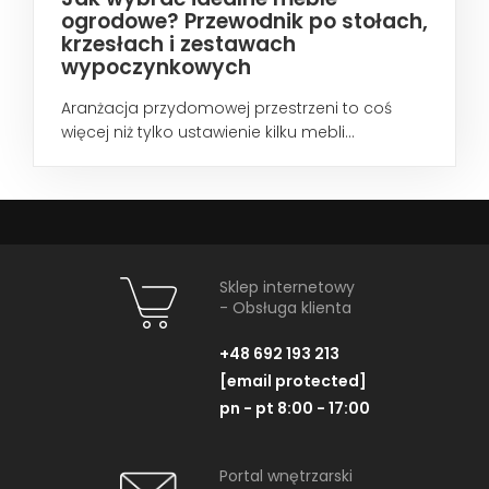
ogrodowe? Przewodnik po stołach,
krzesłach i zestawach
wypoczynkowych
Aranżacja przydomowej przestrzeni to coś
więcej niż tylko ustawienie kilku mebli...
Sklep internetowy
- Obsługa klienta
+48 692 193 213
[email protected]
pn - pt 8:00 - 17:00
Portal wnętrzarski