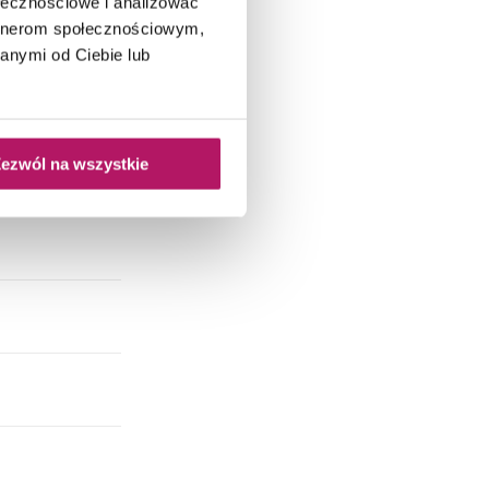
ołecznościowe i analizować
artnerom społecznościowym,
anymi od Ciebie lub
ezwól na wszystkie