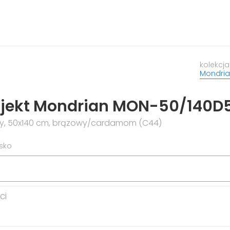
kolekcja
Mondri
rojekt Mondrian MON-50/140
jny, 50x140 cm, brązowy/cardamom (C44)
isko