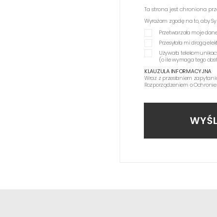
Ta strona jest chroniona p
Wyrażam zgodę na to, aby Synag
Przetwarzała moje dane
Przesyłała mi drogą el
Używała telekomunikac
(o ile wymaga tego obs
KLAUZULA INFORMACYJNA
Wraz z przesłaniem zapytani
Rozporządzeniem o Ochronie
WYŚL