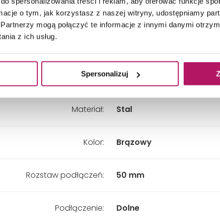
do spersonalizowania treści i reklam, aby oferować funkcje sp
Głębokość:
88-98 mm
ormacje o tym, jak korzystasz z naszej witryny, udostępniamy p
Partnerzy mogą połączyć te informacje z innymi danymi otrzym
nia z ich usług.
Kształt:
Prostokątny
Spersonalizuj
Z
Układ:
Pionowy
Materiał:
Stal
Kolor:
Brązowy
Rozstaw podłączeń:
50 mm
Podłączenie:
Dolne