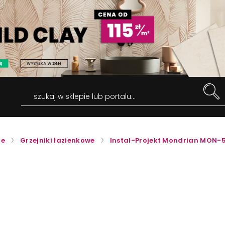
szukaj w sklepie lub portalu...
ie
Grzejniki łazienkowe
Instal-Projekt Mondrian MON