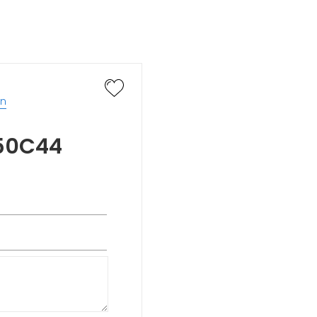
an
D50C44