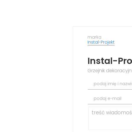
marka
Instal-Projekt
Instal-P
Grzejnik dekoracy
podaj imię i nazw
podaj e-mail