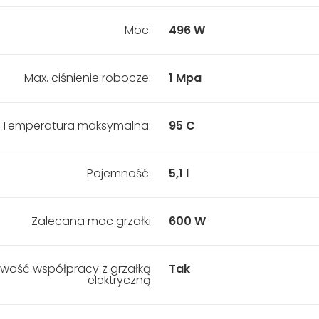
Moc:
496 W
Max. ciśnienie robocze:
1 Mpa
Temperatura maksymalna:
95 C
Pojemność:
5,1 l
Zalecana moc grzałki
600 W
iwość współpracy z grzałką
Tak
elektryczną