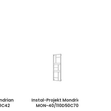
-3%
ondrian
Instal-Projekt Mondrian
Inst
0C42
MON-40/110D50C70
M