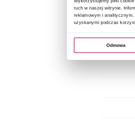
Wykorzystujemy pliki cookie 
ruch w naszej witrynie. Inf
reklamowym i analitycznym. 
uzyskanymi podczas korzysta
Odmowa