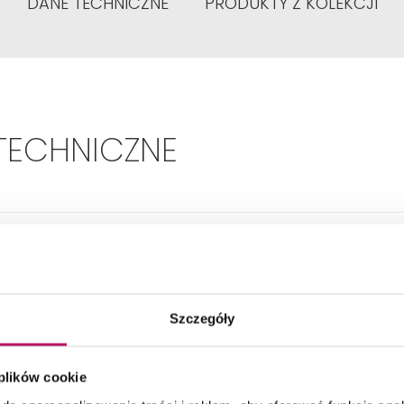
DANE TECHNICZNE
PRODUKTY Z KOLEKCJI
TECHNICZNE
Typ:
Dekoracyjny
Wysokość:
1440 mm
Szczegóły
Szerokość:
500 mm
 plików cookie