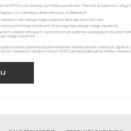
rzez reCAPTCHA oraz obowiązują
Polityka prywatności
i
Warunki korzystania z usługi
G
e sp. z o.o. z siedzibą w Białymstoku przy ul. Składowej 12:
 osobowe w celu obsługi mojego zapytania złożonego przez formularz.
ektroniczną informacje handlowe (o ile wymaga tego obsługa mojego zapytania).
yjnych urządzeń końcowych i automatycznych systemów wywołujących dla celów mark
ługa mojego zapytania).
a przez formularz staniemy się administratorem Państwa danych osobowych. Zgodnie z
 Danych Osobowych (skrótowo zwanym RODO) poniżej przekazujemy Państwu stosowną 
IJ