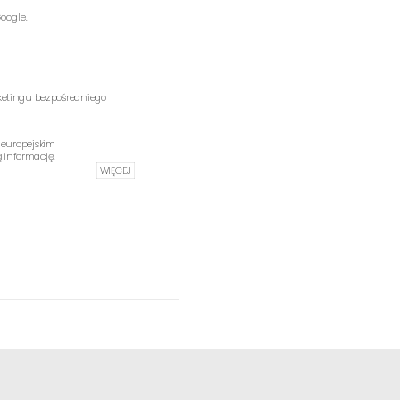
oogle.
etingu bezpośredniego
 europejskim
informację.
WIĘCEJ