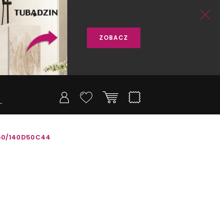
ZOBACZ
-50/140D50C44