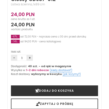
Listwa ścienna, 1x89 cm
24,00
PLN
cena brutto za 1 szt.
24,00
PLN
wartość produktu
-67%
od 72,00 PLN - najniższa cena z 30 dni przed obniżką
-74%
od 94,00 PLN - cena katalogowa
ilość szt.
-
+
Dostępność:
40 szt.
- od ręki w magazynie
Wysyłka w:
1-2 dni robocze
(kiedy dostawa?)
Koszt dostawy:
wyliczymy w koszyku
(jak liczymy?)
DODAJ DO KOSZYKA
ZAPYTAJ O PRÓBKĘ