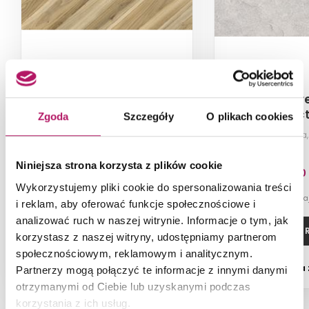
Opoczno Wood Chevron
Opoczno Gre
B Matt OP989-003-1
Stone Struc
Zgoda
Szczegóły
O plikach cookies
OP1019-
Płytka uniwersalna, 22,1x89 cm
Płytka ścienn
Niniejsza strona korzysta z plików cookie
110,50 PLN
167,40
Wykorzystujemy pliki cookie do spersonalizowania treści
-22% od 141,90 PLN najniższa cena
-5% od 177,00 PLN n
i reklam, aby oferować funkcje społecznościowe i
analizować ruch w naszej witrynie. Informacje o tym, jak
ZOBACZ PRODUKT
ZOBACZ P
korzystasz z naszej witryny, udostępniamy partnerom
społecznościowym, reklamowym i analitycznym.
Dostępność:
na zamówienie
Dostępność:
na
Partnerzy mogą połączyć te informacje z innymi danymi
otrzymanymi od Ciebie lub uzyskanymi podczas
korzystania z ich usług.