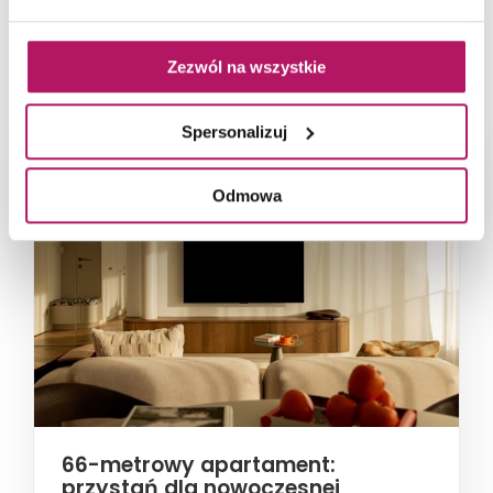
NAJNOWSZE ARTYKUŁY
Zezwól na wszystkie
Spersonalizuj
Odmowa
66-metrowy apartament:
przystań dla nowoczesnej