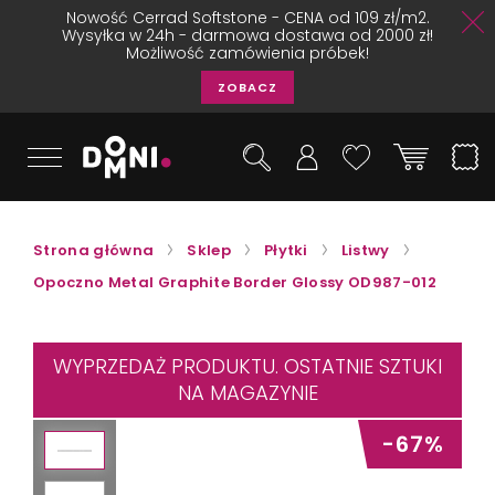
Nowość Cerrad Softstone - CENA od 109 zł/m2.
Wysyłka w 24h - darmowa dostawa od 2000 zł!
Możliwość zamówienia próbek!
ZOBACZ
Strona główna
Sklep
Płytki
Listwy
Opoczno Metal Graphite Border Glossy OD987-012
WYPRZEDAŻ PRODUKTU. OSTATNIE SZTUKI
NA MAGAZYNIE
-67%