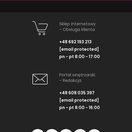
ZOBACZ PRODUKT
ZOBACZ P
Sklep internetowy
- Obsługa klienta
+48 692 193 213
[email protected]
pn - pt 8:00 - 17:00
NAJNOWSZE ARTYKUŁY
Portal wnętrzarski
- Redakcja
+48 608 035 397
[email protected]
pn - pt 8:00 - 16:00