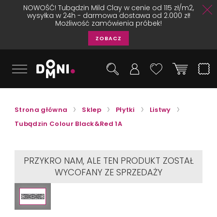
NOWOŚĆ! Tubądzin Mild Clay w cenie od 115 zł/m2,
wysyłka w 24h - darmowa dostawa od 2.000 zł!
Możliwość zamówienia próbek!
ZOBACZ
Strona główna
Sklep
Płytki
Listwy
Tubądzin Colour Black&Red 1A
PRZYKRO NAM, ALE TEN PRODUKT ZOSTAŁ
WYCOFANY ZE SPRZEDAŻY