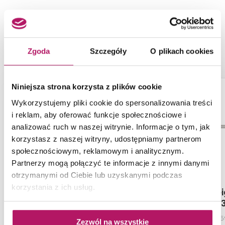
NASZE PROPOZYCJE ZAMIAST
PRODUKTU TUBĄDZIN COLOUR
BLACK&RED 1A
Zgoda
Szczegóły
O plikach cookies
-4%
Niniejsza strona korzysta z plików cookie
Wykorzystujemy pliki cookie do spersonalizowania treści
i reklam, aby oferować funkcje społecznościowe i
analizować ruch w naszej witrynie. Informacje o tym, jak
korzystasz z naszej witryny, udostępniamy partnerom
społecznościowym, reklamowym i analitycznym.
Partnerzy mogą połączyć te informacje z innymi danymi
otrzymanymi od Ciebie lub uzyskanymi podczas
korzystania z ich usług.
Tubądzin Mild Garden 2
Cersanit Be
Glass WD
PRODUKTY Z KOLEKCJI
Listwa ścienna, 4,7x29,8 cm
Listwa, 2x
Zezwól na wszystkie