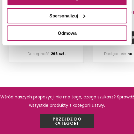
16,90 PLN
45,90 
Spersonalizuj
-4% od 17,60 PLN najniższa cena
Odmowa
DODAJ DO KOSZYKA
ZOBACZ P
Dostępność:
266 szt.
Dostępność:
na
Tubądzin Colour
Tubądzin
Carmine R.4
Sunflowe
Wśród naszych propozycji nie ma tego, czego szukasz? Sprawdź
Płytka ścienna, 32,7x59,3 cm
Dekor ścienny, 
wszystkie produkty z kategorii Listwy.
PRZEJDŹ DO
KATEGORII