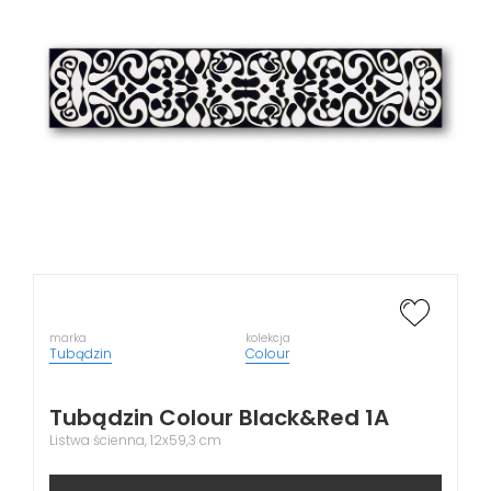
marka
kolekcja
Tubądzin
Colour
Tubądzin Colour Black&Red 1A
Listwa ścienna, 12x59,3 cm