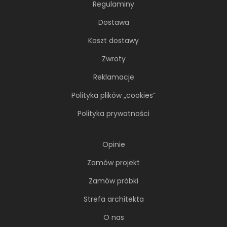
Regulaminy
Dostawa
Koszt dostawy
Zwroty
Soft minimalizm z duszą. 65-
metrowe mieszkanie projektu AVO
Reklamacje
Architekci
Polityka plików „cookies”
Minimalizm wcale nie musi opierać się na
chłodnej, zachowawczej estetyce. Nawet
Polityka prywatności
wtedy...
Opinie
Zamów projekt
Zamów próbki
Strefa architekta
O nas