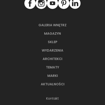
GALERIA WNĘTRZ
66-metrowy apartament:
przystań dla nowoczesnej
MAGAZYN
nomadki
SKLEP
Młoda, żyjąca dynamicznie inwestorka przez
lata kursowała między światowymi
WYDARZENIA
metropoliami...
ARCHITEKCI
TEMATY
MARKI
AKTUALNOŚCI
Kontakt