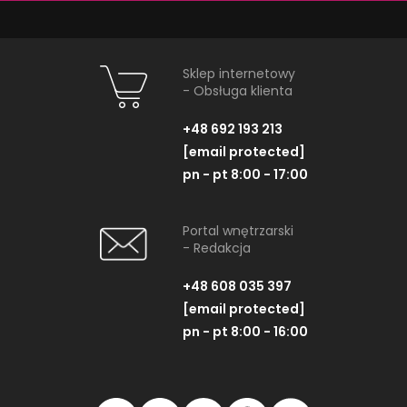
Sklep internetowy
- Obsługa klienta
Tubądzin Colour Yellow
Tubądzin
3
Carmin
+48 692 193 213
Listwa ścienna, 1,5x59,3 cm
Płytka ścienna, 
[email protected]
pn - pt 8:00 - 17:00
Portal wnętrzarski
- Redakcja
ZOBACZ PRODUKT
ZOBACZ P
+48 608 035 397
[email protected]
pn - pt 8:00 - 16:00