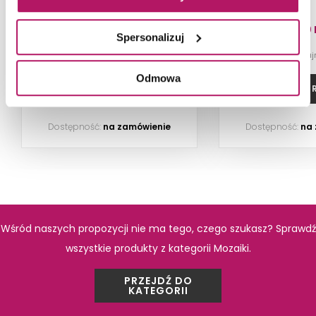
50,60 PLN
78,00 
Spersonalizuj
-4% od 81,10 PLN na
Odmowa
ZOBACZ PRODUKT
ZOBACZ P
Dostępność:
na zamówienie
Dostępność:
na
PRODUKTY Z KOLEKCJI
Wśród naszych propozycji nie ma tego, czego szukasz? Sprawdź
wszystkie produkty z kategorii Mozaiki.
PRZEJDŹ DO
KATEGORII