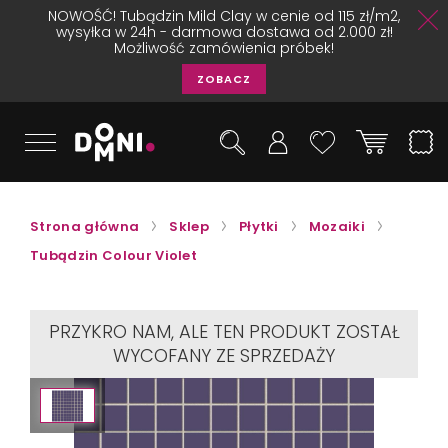
NOWOŚĆ! Tubądzin Mild Clay w cenie od 115 zł/m2,
wysyłka w 24h - darmowa dostawa od 2.000 zł!
Możliwość zamówienia próbek!
ZOBACZ
Strona główna
Sklep
Płytki
Mozaiki
Tubądzin Colour Violet
PRZYKRO NAM, ALE TEN PRODUKT ZOSTAŁ
WYCOFANY ZE SPRZEDAŻY