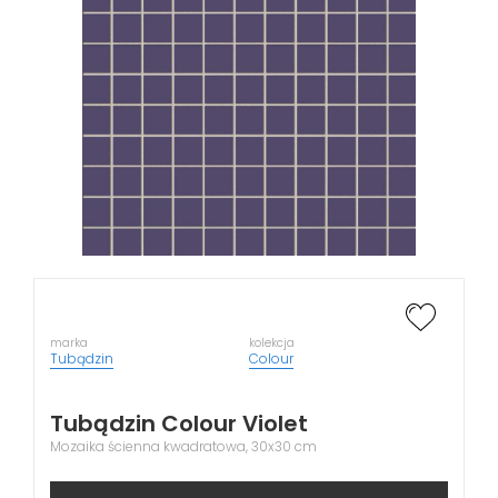
marka
kolekcja
Tubądzin
Colour
Tubądzin Colour Violet
Mozaika ścienna kwadratowa, 30x30 cm