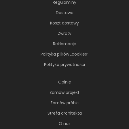
Regulaminy
Młoda, żyjąca dynamicznie inwestorka przez
lata kursowała między światowymi
Dostawa
metropoliami...
Koszt dostawy
Zwroty
Reklamacje
Polityka plików „cookies”
Polityka prywatności
Opinie
Zamów projekt
Zamów próbki
Soft minimalizm z duszą. 65-
Strefa architekta
metrowe mieszkanie projektu AVO
O nas
Architekci