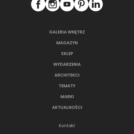
NAJNOWSZE ARTYKUŁY
GALERIA WNĘTRZ
MAGAZYN
SKLEP
WYDARZENIA
ARCHITEKCI
TEMATY
MARKI
AKTUALNOŚCI
66-metrowy apartament:
przystań dla nowoczesnej
Kontakt
nomadki