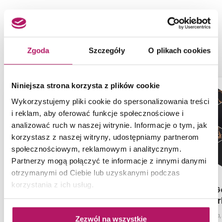
NASZE PROPOZYCJE ZAMIAST
PRODUKTU TUBĄDZIN COLOUR
VIOLET
Zgoda
Szczegóły
O plikach cookies
-4%
Niniejsza strona korzysta z plików cookie
Wykorzystujemy pliki cookie do spersonalizowania treści
i reklam, aby oferować funkcje społecznościowe i
analizować ruch w naszej witrynie. Informacje o tym, jak
korzystasz z naszej witryny, udostępniamy partnerom
społecznościowym, reklamowym i analitycznym.
Partnerzy mogą połączyć te informacje z innymi danymi
otrzymanymi od Ciebie lub uzyskanymi podczas
korzystania z ich usług.
Cerrad Apenino
Tubądzin G
Antracyt Lappato 30285
Dar
Mozaika, 29,7x29,7 cm
Mozaika ścienna,
Zezwól na wszystkie