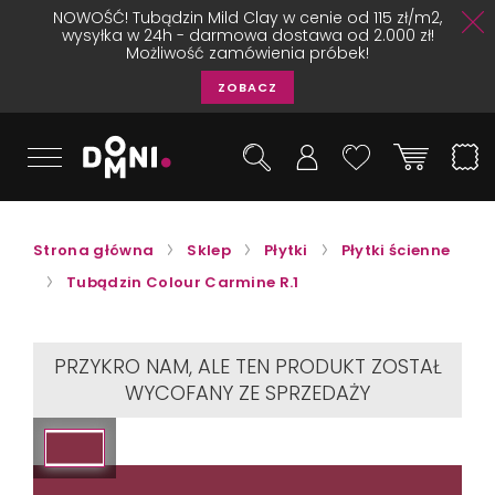
NOWOŚĆ! Tubądzin Mild Clay w cenie od 115 zł/m2,
wysyłka w 24h - darmowa dostawa od 2.000 zł!
Możliwość zamówienia próbek!
ZOBACZ
Strona główna
Sklep
Płytki
Płytki ścienne
Tubądzin Colour Carmine R.1
PRZYKRO NAM, ALE TEN PRODUKT ZOSTAŁ
WYCOFANY ZE SPRZEDAŻY