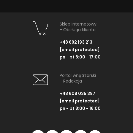
Sklep internetowy
- Obsługa klienta
Tubądzin Colour Violet
Tubądzin Co
Moc
+48 692 193 213
Mozaika ścienna kwadratowa,
Mozaika ścienna
[email protected]
30x30 cm
30x30
pn - pt 8:00 - 17:00
Portal wnętrzarski
- Redakcja
ZOBACZ PRODUKT
ZOBACZ P
+48 608 035 397
[email protected]
pn - pt 8:00 - 16:00