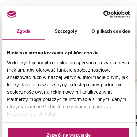
NASZE PROPOZYCJE ZAMIAST
PRODUKTU TUBĄDZIN COLOUR
CARMINE R.1
Zgoda
Szczegóły
O plikach cookies
-12%
Niniejsza strona korzysta z plików cookie
Wykorzystujemy pliki cookie do spersonalizowania treści
i reklam, aby oferować funkcje społecznościowe i
analizować ruch w naszej witrynie. Informacje o tym, jak
korzystasz z naszej witryny, udostępniamy partnerom
społecznościowym, reklamowym i analitycznym.
Partnerzy mogą połączyć te informacje z innymi danymi
otrzymanymi od Ciebie lub uzyskanymi podczas
korzystania z ich usług.
Tubądzin Modern Pearl
Domino Mist
Beige
GLO
Płytka ścienna, 29,8x59,8 cm
Płytka ścienna poł
Zezwól na wszystkie