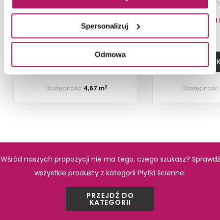
cm
88,30 PLN
110,40
Spersonalizuj
-12% od 100,70 PLN najniższa cena
Odmowa
DODAJ DO KOSZYKA
DODAJ DO 
Dostępność:
4,67 m
Dostępność
2
PRODUKTY Z KOLEKCJI
Wśród naszych propozycji nie ma tego, czego szukasz? Sprawdź
wszystkie produkty z kategorii Płytki ścienne.
PRZEJDŹ DO
KATEGORII