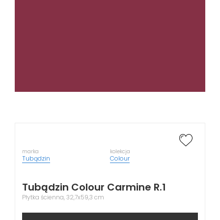
marka
kolekcja
Tubądzin
Colour
Tubądzin Colour Carmine R.1
Płytka ścienna, 32,7x59,3 cm