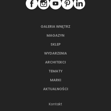
NAJNOWSZE ARTYKUŁY
GALERIA WNĘTRZ
MAGAZYN
SKLEP
WYDARZENIA
ARCHITEKCI
TEMATY
MARKI
AKTUALNOŚCI
66-metrowy apartament:
przystań dla nowoczesnej
Kontakt
nomadki