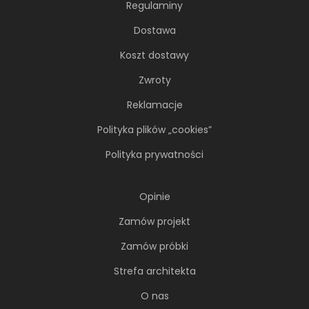
Regulaminy
Młoda, żyjąca dynamicznie inwestorka przez
lata kursowała między światowymi
Dostawa
metropoliami...
Koszt dostawy
Zwroty
Reklamacje
Polityka plików „cookies”
Polityka prywatności
Opinie
Zamów projekt
Zamów próbki
Strefa architekta
Soft minimalizm z duszą. 65-
metrowe mieszkanie projektu AVO
O nas
Architekci