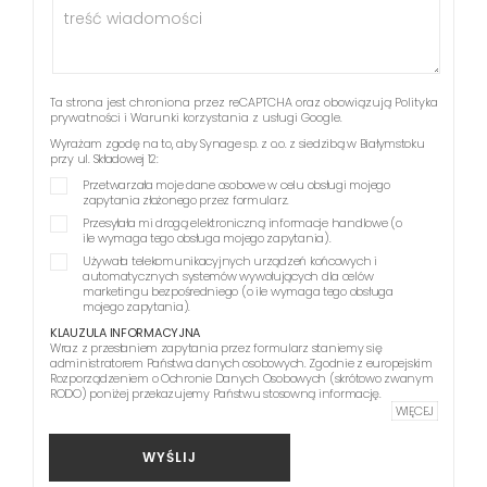
Ta strona jest chroniona przez reCAPTCHA oraz obowiązują
Polityka
prywatności
i
Warunki korzystania z usługi
Google.
Wyrażam zgodę na to, aby Synage sp. z o.o. z siedzibą w Białymstoku
przy ul. Składowej 12:
Przetwarzała moje dane osobowe w celu obsługi mojego
zapytania złożonego przez formularz.
Przesyłała mi drogą elektroniczną informacje handlowe (o
ile wymaga tego obsługa mojego zapytania).
Używała telekomunikacyjnych urządzeń końcowych i
automatycznych systemów wywołujących dla celów
marketingu bezpośredniego (o ile wymaga tego obsługa
mojego zapytania).
KLAUZULA INFORMACYJNA
Wraz z przesłaniem zapytania przez formularz staniemy się
administratorem Państwa danych osobowych. Zgodnie z europejskim
Rozporządzeniem o Ochronie Danych Osobowych (skrótowo zwanym
RODO) poniżej przekazujemy Państwu stosowną informację.
WIĘCEJ
WYŚLIJ