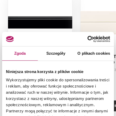
Zgoda
Szczegóły
O plikach cookies
Tubądzin Palazzo 3
Tubądzin 
White
Listwa, 11,5x59,8 cm
Płytka ścienna,
Niniejsza strona korzysta z plików cookie
Wykorzystujemy pliki cookie do spersonalizowania treści
i reklam, aby oferować funkcje społecznościowe i
analizować ruch w naszej witrynie. Informacje o tym, jak
korzystasz z naszej witryny, udostępniamy partnerom
społecznościowym, reklamowym i analitycznym.
ZOBACZ PRODUKT
ZOBACZ P
Partnerzy mogą połączyć te informacje z innymi danymi