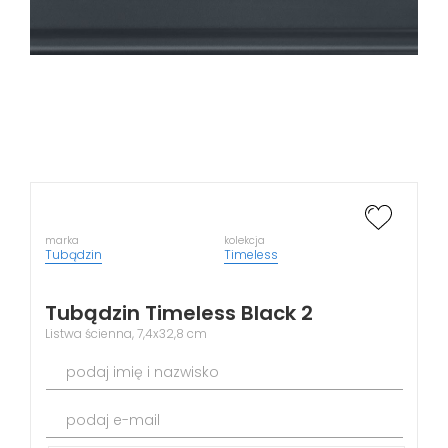
marka
kolekcja
Tubądzin
Timeless
Tubądzin Timeless Black 2
Listwa ścienna, 7,4x32,8 cm
podaj imię i nazwisko
podaj e-mail