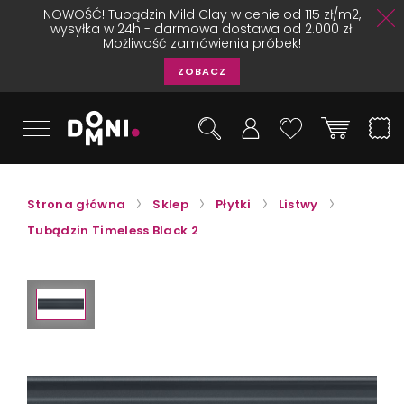
NOWOŚĆ! Tubądzin Mild Clay w cenie od 115 zł/m2,
wysyłka w 24h - darmowa dostawa od 2.000 zł!
Możliwość zamówienia próbek!
ZOBACZ
Strona główna
Sklep
Płytki
Listwy
Tubądzin Timeless Black 2