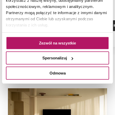
korzystasz z naszej witryny, udostępniamy partnerom
społecznościowym, reklamowym i analitycznym.
Partnerzy mogą połączyć te informacje z innymi danymi
otrzymanymi od Ciebie lub uzyskanymi podczas
korzystania z ich usług.
ZOBACZ PRODUKT
ZOBACZ P
Zezwól na wszystkie
Spersonalizuj
NAJNOWSZE ARTYKUŁY
Odmowa