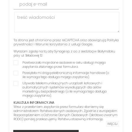
podaj e-mail
Ta strona jest chroniona przez reCAPTCHA oraz obowiązują
Polityka
prywatności
i
Warunki korzystania z usługi
Google.
Wyrażam zgodę na to, aby Synage sp. z o.o. z siedzibą w Białymstoku
przy ul. Składowej 12:
Przetwarzała moje dane osobowe w celu obsługi mojego
zapytania złożonego przez formularz.
Przesyłała mi drogą elektroniczną informacje handlowe (o
ile wymaga tego obsługa mojego zapytania).
Używała telekomunikacyjnych urządzeń końcowych i
automatycznych systemów wywołujących dla celów
marketingu bezpośredniego (o ile wymaga tego obsługa
mojego zapytania).
KLAUZULA INFORMACYJNA
Wraz z przesłaniem zapytania przez formularz staniemy się
administratorem Państwa danych osobowych. Zgodnie z europejskim
Rozporządzeniem o Ochronie Danych Osobowych (skrótowo zwanym
RODO) poniżej przekazujemy Państwu stosowną informację.
WIĘCEJ