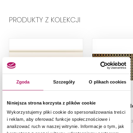
PRODUKTY Z KOLEKCJI
Zgoda
Szczegóły
O plikach cookies
Niniejsza strona korzysta z plików cookie
Tubądzin Timeless
Tubądzin G
White 3
Wykorzystujemy pliki cookie do spersonalizowania treści
i reklam, aby oferować funkcje społecznościowe i
Listwa ścienna, 16x32,8 cm
Dekor ścienny, 
analizować ruch w naszej witrynie. Informacje o tym, jak