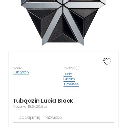
marka
kolekcje (3)
Tubądzin
Lucid
Gleam
Timeless
Tubądzin Lucid Black
Mozaika, 18,6x20,5 cm
podaj imię i nazwisko