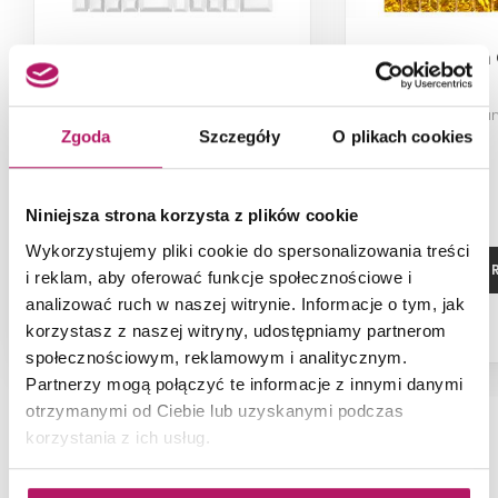
Dunin Vitrum Dual 001
Dunin Vitrum
Mozaika lustrzana, 29,8x29,8 cm
Mozaika lustrza
Zgoda
Szczegóły
O plikach cookies
60,00 PLN
Niniejsza strona korzysta z plików cookie
Wykorzystujemy pliki cookie do spersonalizowania treści
ZOBACZ PRODUKT
ZOBACZ P
i reklam, aby oferować funkcje społecznościowe i
analizować ruch w naszej witrynie. Informacje o tym, jak
Dostępność:
na zamówienie
korzystasz z naszej witryny, udostępniamy partnerom
społecznościowym, reklamowym i analitycznym.
Partnerzy mogą połączyć te informacje z innymi danymi
otrzymanymi od Ciebie lub uzyskanymi podczas
korzystania z ich usług.
NAJNOWSZE ARTYKUŁY