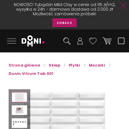
NOWOŚĆ! Tubądzin Mild Clay w cenie od 115 zł/m2,
wysyłka w 24h - darmowa dostawa od 2.000 zł!
Możliwość zamówienia próbek!
ZOBACZ
Strona główna
Sklep
Płytki
Mozaiki
Dunin Vitrum Tab 001