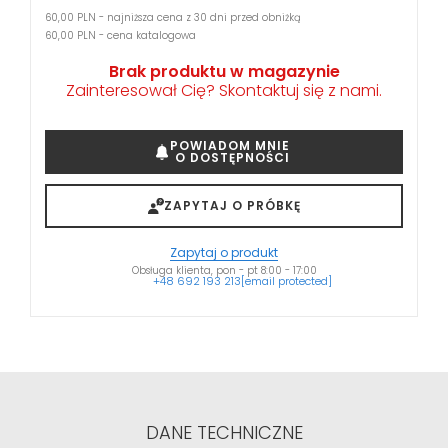
60,00 PLN - najniższa cena z 30 dni przed obniżką
60,00 PLN - cena katalogowa
Brak produktu w magazynie
Zainteresował Cię? Skontaktuj się z nami.
POWIADOM MNIE
O DOSTĘPNOŚCI
ZAPYTAJ O PRÓBKĘ
Zapytaj o produkt
Obsługa klienta, pon - pt 8:00 - 17:00
+48 692 193 213
[email protected]
DANE TECHNICZNE