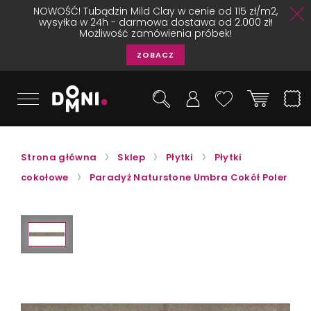
NOWOŚĆ! Tubądzin Mild Clay w cenie od 115 zł/m2,
wysyłka w 24h - darmowa dostawa od 2.000 zł!
Możliwość zamówienia próbek!
ZOBACZ
Strona główna
Sklep
Płytki
Płytki
cokołowe
Paradyż Naturstone Umbra Cokół Poler