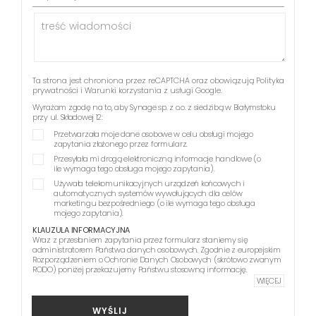
Ta strona jest chroniona przez reCAPTCHA oraz obowiązują
Polityka
prywatności
i
Warunki korzystania z usługi
Google.
Wyrażam zgodę na to, aby Synage sp. z o.o. z siedzibą w Białymstoku
przy ul. Składowej 12:
Przetwarzała moje dane osobowe w celu obsługi mojego
zapytania złożonego przez formularz.
Przesyłała mi drogą elektroniczną informacje handlowe (o
ile wymaga tego obsługa mojego zapytania).
Używała telekomunikacyjnych urządzeń końcowych i
automatycznych systemów wywołujących dla celów
marketingu bezpośredniego (o ile wymaga tego obsługa
mojego zapytania).
KLAUZULA INFORMACYJNA
Wraz z przesłaniem zapytania przez formularz staniemy się
administratorem Państwa danych osobowych. Zgodnie z europejskim
Rozporządzeniem o Ochronie Danych Osobowych (skrótowo zwanym
RODO) poniżej przekazujemy Państwu stosowną informację.
WIĘCEJ
WYŚLIJ