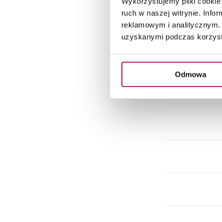
Wykorzystujemy pliki cookie 
ruch w naszej witrynie. Inf
reklamowym i analitycznym. 
uzyskanymi podczas korzysta
Odmowa