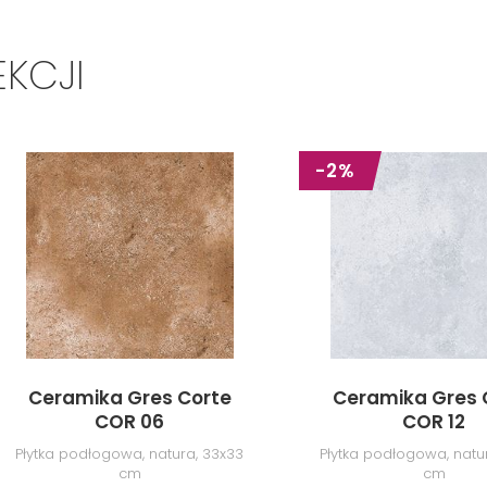
EKCJI
-2%
Ceramika Gres Corte
Ceramika Gres 
COR 06
COR 12
Płytka podłogowa, natura, 33x33
Płytka podłogowa, natu
cm
cm