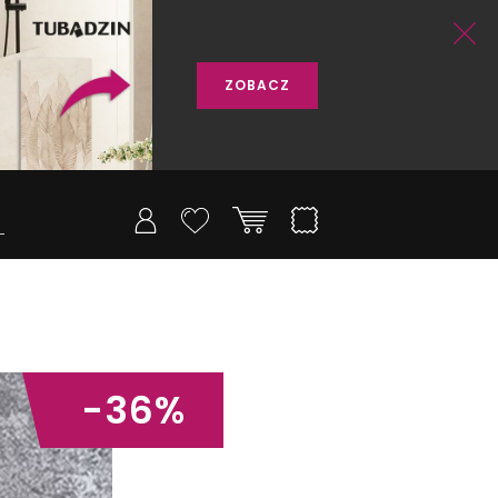
ZOBACZ
-36%