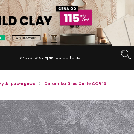
szukaj w sklepie lub portalu...
Płytki podłogowe
Ceramika Gres Corte COR 13