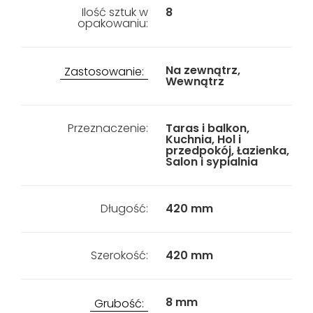
Ilość sztuk w
8
opakowaniu:
Na zewnątrz,
Zastosowanie:
Wewnątrz
Przeznaczenie:
Taras i balkon,
Kuchnia, Hol i
przedpokój, Łazienka,
Salon i sypialnia
Długość:
420 mm
Szerokość:
420 mm
8 mm
Grubość: