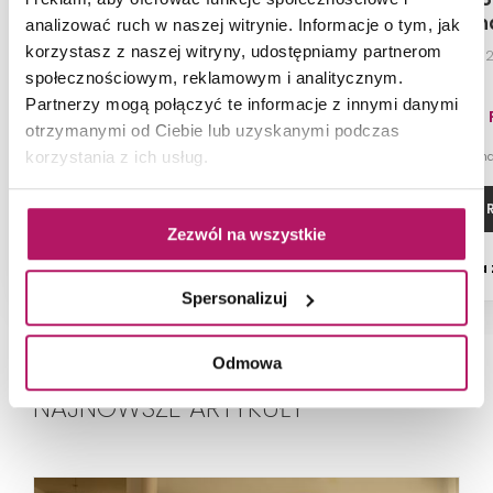
Mosaic Diamond Cream
Satin Diamon
analizować ruch w naszej witrynie. Informacje o tym, jak
WD567-008
W567-0
korzystasz z naszej witryny, udostępniamy partnerom
Mozaika, 28x29,7 cm
Płytka ścienna,
społecznościowym, reklamowym i analitycznym.
Partnerzy mogą połączyć te informacje z innymi danymi
59,40 PLN
89,20 
otrzymanymi od Ciebie lub uzyskanymi podczas
-12% od 67,70 PLN najniższa cena
-12% od 100,80 PLN n
korzystania z ich usług.
ZOBACZ PRODUKT
ZOBACZ P
Zezwól na wszystkie
Dostępność:
na zamówienie
Dostępność:
na
Spersonalizuj
Odmowa
NAJNOWSZE ARTYKUŁY