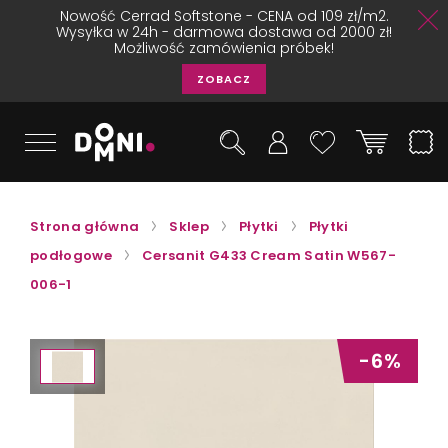
Nowość Cerrad Softstone - CENA od 109 zł/m2.
Wysyłka w 24h - darmowa dostawa od 2000 zł!
Możliwość zamówienia próbek!
ZOBACZ
Strona główna
Sklep
Płytki
Płytki
podłogowe
Cersanit G433 Cream Satin W567-
006-1
-6%