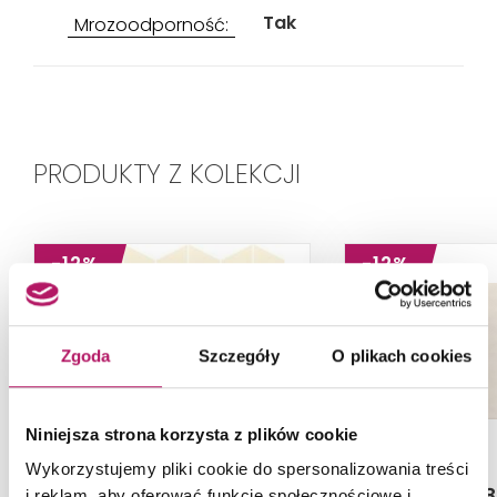
Tak
Mrozoodporność:
PRODUKTY Z KOLEKCJI
-12%
-12%
Zgoda
Szczegóły
O plikach cookies
Niniejsza strona korzysta z plików cookie
Wykorzystujemy pliki cookie do spersonalizowania treści
Cersanit Colour Blink
Cersanit Ps
i reklam, aby oferować funkcje społecznościowe i