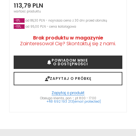
113,79
PLN
wartość produktu
-6%
od 86,30 PLN - najniższa cena z 30 dni przed obniżką
-15%
od 95,00 PLN - cena katalogowa
Brak produktu w magazynie
Zainteresował Cię? Skontaktuj się z nami.
POWIADOM MNIE
O DOSTĘPNOŚCI
ZAPYTAJ O PRÓBKĘ
Zapytaj o produkt
Obsługa klienta, pon - pt 8:00 - 17:00
+48 692 193 213
[email protected]