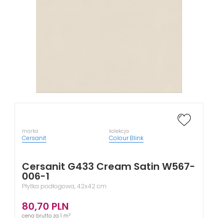
marka
kolekcja
Cersanit
Colour Blink
Cersanit G433 Cream Satin W567-
006-1
Płytka podłogowa, 42x42 cm
80,70
PLN
2
cena brutto za 1 m