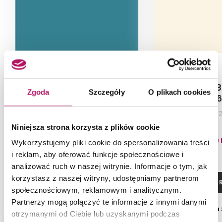
Cersanit Ps806
Cersanit Ps
Zgoda
Szczegóły
O plikach cookies
Turquoise Satin W567-
Satin W56
002-1
Płytka ścienna, 29,8x59,8 cm
Płytka ścienna,
Niniejsza strona korzysta z plików cookie
80,70 PLN
80,70 
Wykorzystujemy pliki cookie do spersonalizowania treści
i reklam, aby oferować funkcje społecznościowe i
-12% od 91,40 PLN najniższa cena
analizować ruch w naszej witrynie. Informacje o tym, jak
korzystasz z naszej witryny, udostępniamy partnerom
ZOBACZ PRODUKT
ZOBACZ P
społecznościowym, reklamowym i analitycznym.
Partnerzy mogą połączyć te informacje z innymi danymi
Dostępność:
na zamówienie
Dostępność:
na
otrzymanymi od Ciebie lub uzyskanymi podczas