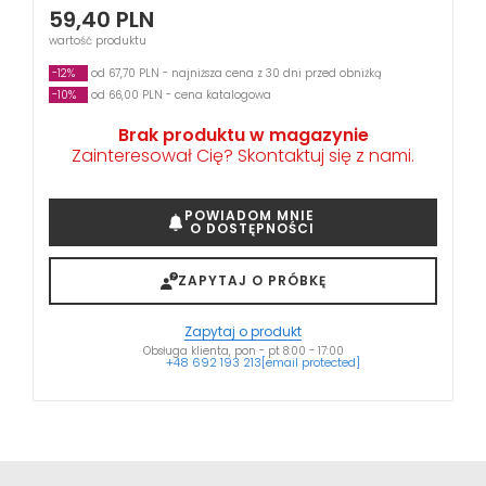
59,40
PLN
wartość produktu
-12%
od 67,70 PLN - najniższa cena z 30 dni przed obniżką
-10%
od 66,00 PLN - cena katalogowa
Brak produktu w magazynie
Zainteresował Cię? Skontaktuj się z nami.
POWIADOM MNIE
O DOSTĘPNOŚCI
ZAPYTAJ O PRÓBKĘ
Zapytaj o produkt
Obsługa klienta, pon - pt 8:00 - 17:00
+48 692 193 213
[email protected]