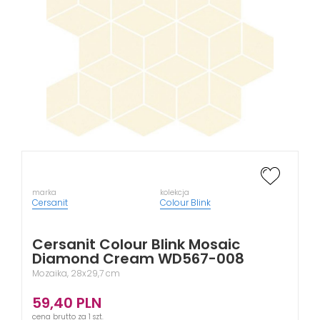
marka
kolekcja
Cersanit
Colour Blink
Cersanit Colour Blink Mosaic
Diamond Cream WD567-008
Mozaika, 28x29,7 cm
59,40
PLN
cena brutto za 1 szt.