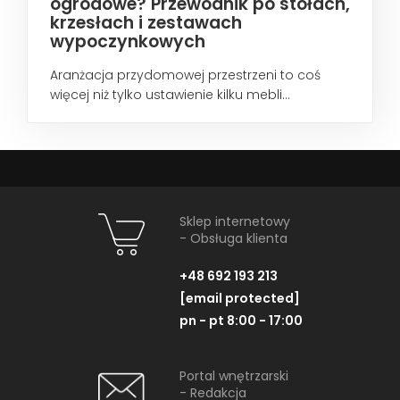
ogrodowe? Przewodnik po stołach,
krzesłach i zestawach
wypoczynkowych
Aranżacja przydomowej przestrzeni to coś
więcej niż tylko ustawienie kilku mebli...
Sklep internetowy
- Obsługa klienta
+48 692 193 213
[email protected]
pn - pt 8:00 - 17:00
Portal wnętrzarski
- Redakcja