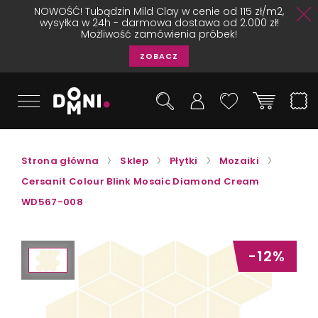
NOWOŚĆ! Tubądzin Mild Clay w cenie od 115 zł/m2,
wysyłka w 24h - darmowa dostawa od 2.000 zł!
Możliwość zamówienia próbek!
ZOBACZ
Strona główna
Sklep
Płytki
Mozaiki
Cersanit Colour Blink Mosaic Diamond Cream
WD567-008
-12%