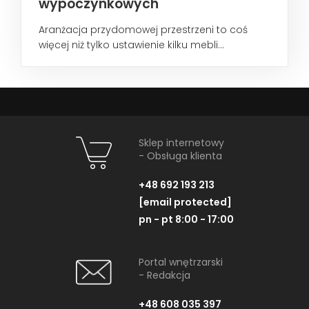
wypoczynkowych
Aranżacja przydomowej przestrzeni to coś
więcej niż tylko ustawienie kilku mebli...
Sklep internetowy
- Obsługa klienta
+48 692 193 213
[email protected]
pn - pt 8:00 - 17:00
Portal wnętrzarski
- Redakcja
+48 608 035 397