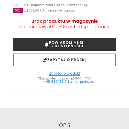
233,10 PLN - najniższa cena z 30 dni przed obniżką
-10%
od 259,00 PLN - cena katalogowa
Brak produktu w magazynie
Zainteresował Cię? Skontaktuj się z nami.
POWIADOM MNIE
O DOSTĘPNOŚCI
ZAPYTAJ O PRÓBKĘ
Zapytaj o produkt
Obsługa klienta, pon - pt 8:00 - 17:00
+48 692 193 213
[email protected]
OPIS