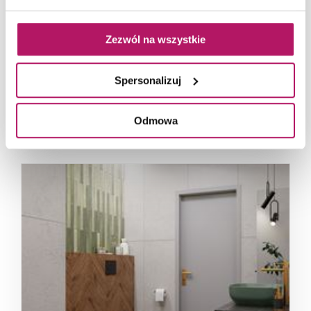
Zezwól na wszystkie
Spersonalizuj
Ciemna łazienka w kamieniu z cegiełkowym
Odmowa
akcentem