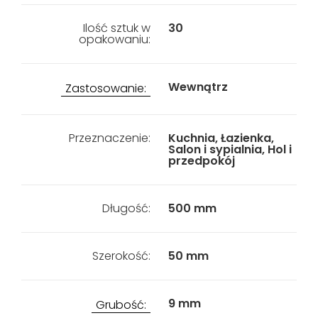
Ilość sztuk w
30
opakowaniu:
Wewnątrz
Zastosowanie:
Przeznaczenie:
Kuchnia, Łazienka,
Salon i sypialnia, Hol i
przedpokój
Długość:
500 mm
Szerokość:
50 mm
9 mm
Grubość: