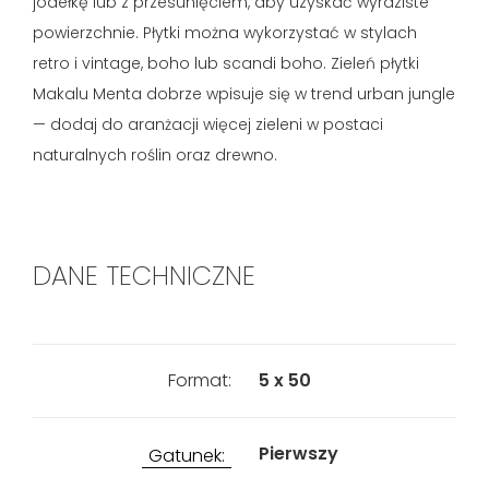
jodełkę lub z przesunięciem, aby uzyskać wyraziste
powierzchnie. Płytki można wykorzystać w stylach
retro i vintage, boho lub scandi boho. Zieleń płytki
Makalu Menta dobrze wpisuje się w trend urban jungle
— dodaj do aranżacji więcej zieleni w postaci
naturalnych roślin oraz drewno.
DANE TECHNICZNE
Format:
5 x 50
Pierwszy
Gatunek: