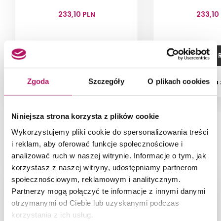
233,10 PLN
233,10
DODAJ DO KOSZYKA
ZOBACZ P
Zgoda
Szczegóły
O plikach cookies
Dostępność:
6,55 m
Dostępność:
na
2
Niniejsza strona korzysta z plików cookie
Wykorzystujemy pliki cookie do spersonalizowania treści
PRODUKT NA ZDJĘCIACH
i reklam, aby oferować funkcje społecznościowe i
analizować ruch w naszej witrynie. Informacje o tym, jak
korzystasz z naszej witryny, udostępniamy partnerom
społecznościowym, reklamowym i analitycznym.
Partnerzy mogą połączyć te informacje z innymi danymi
otrzymanymi od Ciebie lub uzyskanymi podczas
korzystania z ich usług.