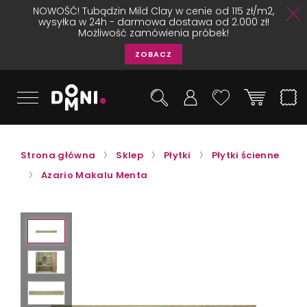
NOWOŚĆ! Tubądzin Mild Clay w cenie od 115 zł/m2,
wysyłka w 24h - darmowa dostawa od 2.000 zł!
Możliwość zamówienia próbek!
ZOBACZ
Strona główna
Sklep
Płytki
Płytki ścienne
Azario Makalu Menta