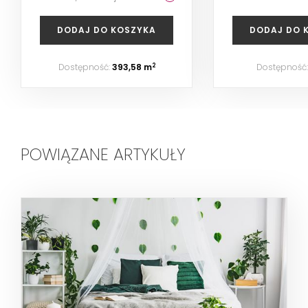
DODAJ DO KOSZYKA
DODAJ DO 
Dostępność:
393,58 m
Dostępność
2
POWIĄZANE ARTYKUŁY