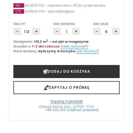
-9%
od 64,30 PLN - najniższa cena z 30 dni przed obniżką
-27%
od 80,00 PLN - cena katalogowa
2
ilość m
ilość kartonów
ilość sztuk
-
+
-
+
-
+
2
Dostępność:
141,2 m
- od ręki w magazynie
Wysyłka w:
1-2 dni robocze
(kiedy dostawa?)
Koszt dostawy:
wyliczymy w koszyku
(jak liczymy?)
DODAJ DO KOSZYKA
ZAPYTAJ O PRÓBKĘ
Zapytaj o produkt
Obsługa klienta, pon - pt 8:00 - 17:00
+48 692 193 213
[email protected]