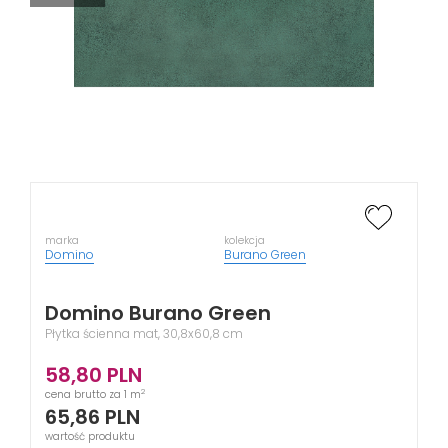
marka
kolekcja
Domino
Burano Green
Domino Burano Green
Płytka ścienna mat, 30,8x60,8 cm
58,80
PLN
2
cena brutto za 1 m
65,86
PLN
wartość produktu