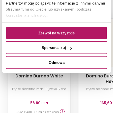
PRODUKTY Z KOLEKCJI
Partnerzy mogą połączyć te informacje z innymi danymi
otrzymanymi od Ciebie lub uzyskanymi podczas
korzystania z ich usług.
-9%
Zezwól na wszystkie
Spersonalizuj
Odmowa
Domino Burano White
Domino Bur
He
Płytka ścienna mat, 30,8x60,8 cm
Płytka ścienna ma
58,80 PLN
165,60
-9% od 64,30 PLN najniższa cena