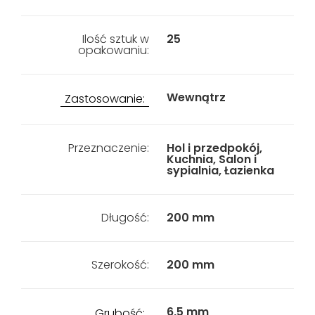
Ilość sztuk w
25
opakowaniu:
Wewnątrz
Zastosowanie:
Przeznaczenie:
Hol i przedpokój,
Kuchnia, Salon i
sypialnia, Łazienka
Długość:
200 mm
Szerokość:
200 mm
6,5 mm
Grubość: