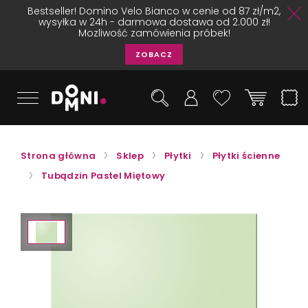
Bestseller! Domino Velo Bianco w cenie od 87 zł/m2,
wysyłka w 24h - darmowa dostawa od 2.000 zł!
Mozliwość zamówienia próbek!
ZOBACZ
Strona główna
Sklep
Płytki
Płytki ścienne
Tubądzin Pastel Miętowy