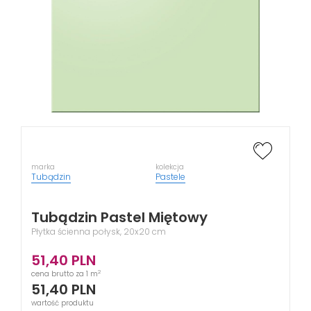
marka
kolekcja
Tubądzin
Pastele
Tubądzin Pastel Miętowy
Płytka ścienna połysk, 20x20 cm
51,40
PLN
2
cena brutto za 1 m
51,40
PLN
wartość produktu