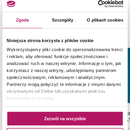
Zgoda
Szczegóły
O plikach cookies
PRODUKTY Z KOLEKCJI
Niniejsza strona korzysta z plików cookie
Wykorzystujemy pliki cookie do spersonalizowania treści
-4%
-4%
i reklam, aby oferować funkcje społecznościowe i
analizować ruch w naszej witrynie. Informacje o tym, jak
korzystasz z naszej witryny, udostępniamy partnerom
społecznościowym, reklamowym i analitycznym.
Partnerzy mogą połączyć te informacje z innymi danymi
otrzymanymi od Ciebie lub uzyskanymi podczas
korzystania z ich usług.
Tubądzin Mono
Tubądzin Pas
Zezwól na wszystkie
Słoneczne R (RAL D2/080
MA
80 50)
Płytka podłogowa mat, 20x20 cm
Płytka ścienn