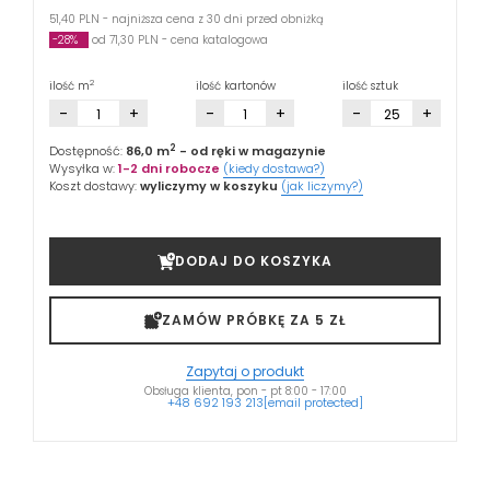
51,40 PLN - najniższa cena z 30 dni przed obniżką
-28%
od 71,30 PLN - cena katalogowa
2
ilość m
ilość kartonów
ilość sztuk
-
+
-
+
-
+
2
Dostępność:
86,0 m
- od ręki w magazynie
Wysyłka w:
1-2 dni robocze
(kiedy dostawa?)
Koszt dostawy:
wyliczymy w koszyku
(jak liczymy?)
DODAJ DO KOSZYKA
ZAMÓW PRÓBKĘ ZA 5 ZŁ
Zapytaj o produkt
Obsługa klienta, pon - pt 8:00 - 17:00
+48 692 193 213
[email protected]