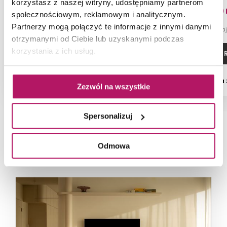
korzystasz z naszej witryny, udostępniamy partnerom
42,90 
społecznościowym, reklamowym i analitycznym.
Partnerzy mogą połączyć te informacje z innymi danymi
-4% od 44,60 PLN na
otrzymanymi od Ciebie lub uzyskanymi podczas
korzystania z ich usług.
ZOBACZ PRODUKT
ZOBACZ P
Dostępność:
na
Zezwól na wszystkie
Spersonalizuj
NAJNOWSZE ARTYKUŁY
Odmowa