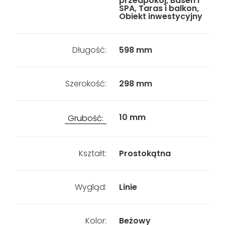
przedpokój, Basen i
SPA, Taras i balkon,
Obiekt inwestycyjny
Długość:
598 mm
Szerokość:
298 mm
10 mm
Grubość:
Kształt:
Prostokątna
Wygląd:
Linie
Kolor:
Beżowy