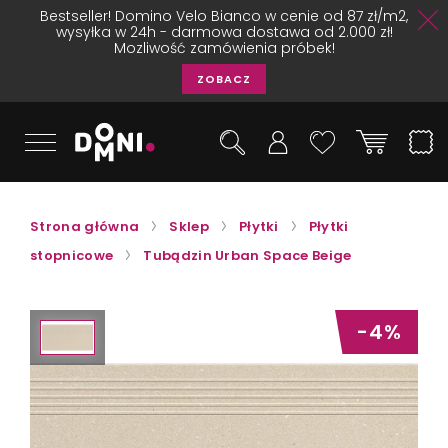
Bestseller! Domino Velo Bianco w cenie od 87 zł/m2,
wysyłka w 24h - darmowa dostawa od 2.000 zł!
Mozliwość zamówienia próbek!
ZOBACZ
Strona główna
Sklep
Płytki
Płytki
stopnicowe
Tubądzin Urban Space Beige
-4%