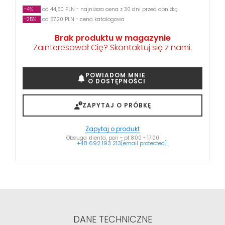
-4%
od 44,60 PLN - najniższa cena z 30 dni przed obniżką
-25%
od 57,20 PLN - cena katalogowa
Brak produktu w magazynie
Zainteresował Cię? Skontaktuj się z nami.
POWIADOM MNIE
O DOSTĘPNOŚCI
ZAPYTAJ O PRÓBKĘ
Zapytaj o produkt
Obsługa klienta, pon - pt 8:00 - 17:00
+48 692 193 213
[email protected]
DANE TECHNICZNE