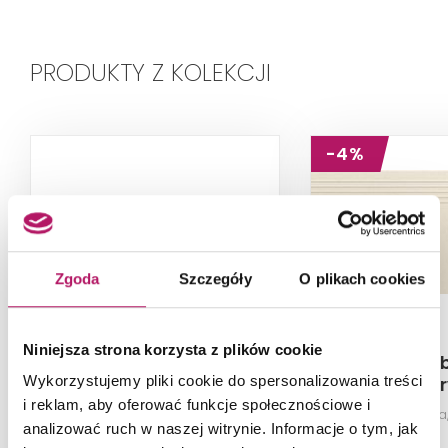
PRODUKTY Z KOLEKCJI
-4%
Zgoda
Szczegóły
O plikach cookies
Niniejsza strona korzysta z plików cookie
Tubądzin Urban Space
Tubądzin Ur
Wykorzystujemy pliki cookie do spersonalizowania treści
Beige
Ivor
i reklam, aby oferować funkcje społecznościowe i
Cokół podłogowy (gresowy),
Płytka stopnicowa
analizować ruch w naszej witrynie. Informacje o tym, jak
7x59,8 cm