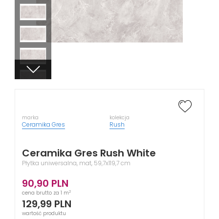
marka
kolekcja
Ceramika Gres
Rush
Ceramika Gres Rush White
Płytka uniwersalna, mat, 59,7x119,7 cm
90,90
PLN
2
cena brutto za 1 m
129,99
PLN
wartość produktu