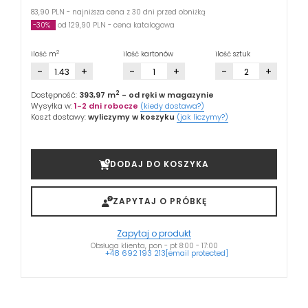
83,90 PLN - najniższa cena z 30 dni przed obniżką
-30%
od 129,90 PLN - cena katalogowa
2
ilość m
ilość kartonów
ilość sztuk
-
+
-
+
-
+
2
Dostępność:
393,97 m
- od ręki w magazynie
Wysyłka w:
1-2 dni robocze
(kiedy dostawa?)
Koszt dostawy:
wyliczymy w koszyku
(jak liczymy?)
DODAJ DO KOSZYKA
ZAPYTAJ O PRÓBKĘ
Zapytaj o produkt
Obsługa klienta, pon - pt 8:00 - 17:00
+48 692 193 213
[email protected]