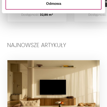
DODAJ DO KOSZYKA
DODAJ DO 
Odmowa
Dostępność:
32,86 m
Dostępność:
2
NAJNOWSZE ARTYKUŁY