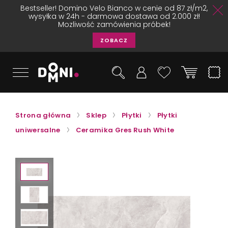
Bestseller! Domino Velo Bianco w cenie od 87 zł/m2,
wysyłka w 24h - darmowa dostawa od 2.000 zł!
Mozliwość zamówienia próbek!
ZOBACZ
Strona główna
Sklep
Płytki
Płytki
uniwersalne
Ceramika Gres Rush White