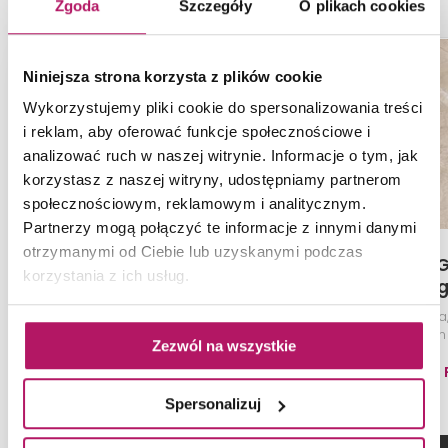
Zgoda
Szczegóły
O plikach cookies
Niniejsza strona korzysta z plików cookie
Wykorzystujemy pliki cookie do spersonalizowania treści
i reklam, aby oferować funkcje społecznościowe i
analizować ruch w naszej witrynie. Informacje o tym, jak
korzystasz z naszej witryny, udostępniamy partnerom
społecznościowym, reklamowym i analitycznym.
Partnerzy mogą połączyć te informacje z innymi danymi
otrzymanymi od Ciebie lub uzyskanymi podczas
Ceramika Gres Rush
Ceramika G
korzystania z ich usług.
Brown
Bei
Płytka uniwersalna, mat, 59,7x119,7
Płytka uniwersalna,
cm
cm
Zezwól na wszystkie
90,90 PLN
69,90 
Spersonalizuj