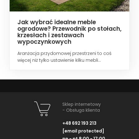
Jak wybrać idealne meble
ogrodowe? Przewodnik po stołach,
krzesłach i zestawach
wypoczynkowych
Aranżacja przydomowej przestrzeni to coś
więcej niż tylko ustawienie kilku mebli...
Sklep internetowy
- Obsługa klienta
+48 692 193 213
[email protected]
pn - pt 8:00 - 17:00