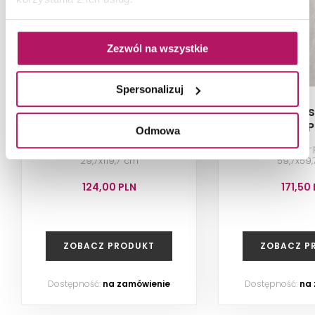
Zezwól na wszystkie
Spersonalizuj
Cerrad Masterstone
Cerrad Mas
White MAT
White 
Odmowa
Płytka ścienno-podłogowa,
Płytka ścienno
29,7x119,7 cm
59,7x59
124,00 PLN
171,50
ZOBACZ PRODUKT
ZOBACZ P
Dostępność:
na zamówienie
Dostępność:
na