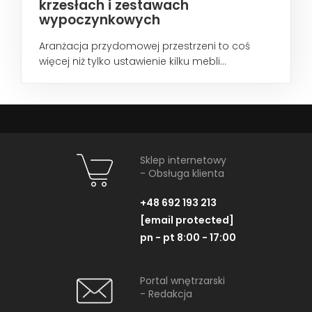
krzesłach i zestawach
wypoczynkowych
Aranżacja przydomowej przestrzeni to coś
więcej niż tylko ustawienie kilku mebli...
Sklep internetowy
- Obsługa klienta
+48 692 193 213
[email protected]
pn - pt 8:00 - 17:00
Portal wnętrzarski
- Redakcja