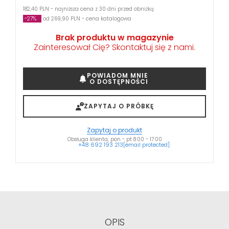
182,40 PLN - najniższa cena z 30 dni przed obniżką
-27%
od 269,90 PLN - cena katalogowa
Brak produktu w magazynie
Zainteresował Cię? Skontaktuj się z nami.
POWIADOM MNIE
O DOSTĘPNOŚCI
ZAPYTAJ O PRÓBKĘ
Zapytaj o produkt
Obsługa klienta, pon - pt 8:00 - 17:00
+48 692 193 213
[email protected]
OPIS