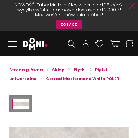
NOWOŚĆ! Tubądzin Mild Clay w cenie od 115 zł/m2,
wysyłka w 24h - darmowa dostawa od 2.000 zł!
Możliwość zamówienia próbek!
ZOBACZ
Strona główna
Sklep
Płytki
Płytki
uniwersalne
Cerrad Masterstone White POLER