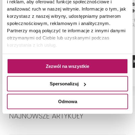
i reklam, aby oferować funkcje społecznościowe i
Cerrad Masterstone
Cerrad Mas
analizować ruch w naszej witrynie. Informacje o tym, jak
White MAT mozaika
Graphite
korzystasz z naszej witryny, udostępniamy partnerom
Mozaika, 30x30 cm
Płytka ścienno
społecznościowym, reklamowym i analitycznym.
119,7x279
Partnerzy mogą połączyć te informacje z innymi danymi
55,20 PLN
otrzymanymi od Ciebie lub uzyskanymi podczas
korzystania z ich usług.
ZOBACZ PRODUKT
ZOBACZ P
Zezwól na wszystkie
Dostępność:
na zamówienie
Spersonalizuj
Odmowa
NAJNOWSZE ARTYKUŁY