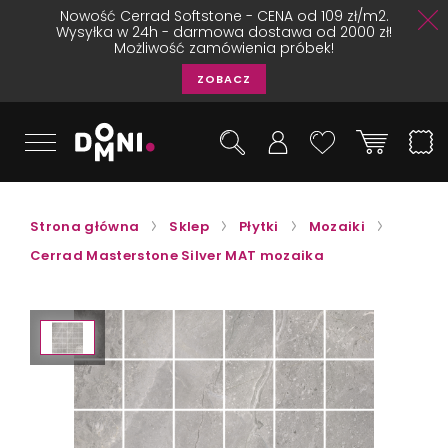
Nowość Cerrad Softstone - CENA od 109 zł/m2.
Wysyłka w 24h - darmowa dostawa od 2000 zł!
Możliwość zamówienia próbek!
ZOBACZ
Strona główna
Sklep
Płytki
Mozaiki
Cerrad Masterstone Silver MAT mozaika