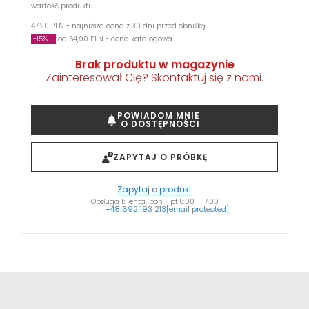
wartość produktu
47,20 PLN - najniższa cena z 30 dni przed obniżką
-15%
od 64,90 PLN - cena katalogowa
Brak produktu w magazynie
Zainteresował Cię? Skontaktuj się z nami.
POWIADOM MNIE
O DOSTĘPNOŚCI
ZAPYTAJ O PRÓBKĘ
Zapytaj o produkt
Obsługa klienta, pon - pt 8:00 - 17:00
+48 692 193 213
[email protected]