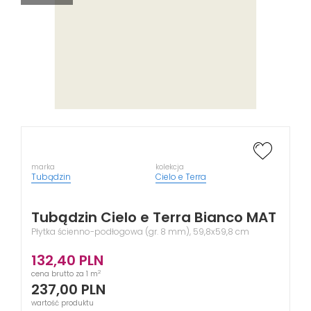
marka
kolekcja
Tubądzin
Cielo e Terra
Tubądzin Cielo e Terra Bianco MAT
Płytka ścienno-podłogowa (gr. 8 mm), 59,8x59,8 cm
132,40
PLN
2
cena brutto za 1 m
237,00
PLN
wartość produktu