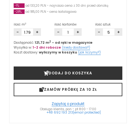
-1%
od 133,20 PLN - najniższa cena z 30 dni przed obniżką
-28%
od 185,00 PLN - cena katalogowa
2
ilość m
ilość kartonów
ilość sztuk
-
+
-
+
-
+
2
Dostępność:
121,72 m
- od ręki w magazynie
Wysyłka w:
1-2 dni robocze
(kiedy dostawa?)
Koszt dostawy:
wyliczymy w koszyku
(jak liczymy?)
DODAJ DO KOSZYKA
ZAMÓW PRÓBKĘ ZA 10 ZŁ
Zapytaj o produkt
Obsługa klienta, pon - pt 8:00 - 17:00
+48 692 193 213
[email protected]