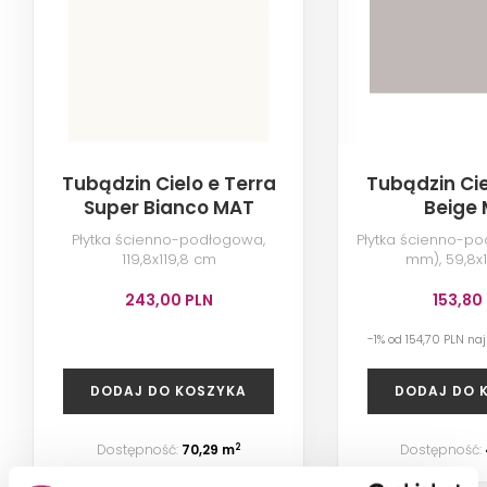
Tubądzin Cielo e Terra
Tubądzin Cie
Super Bianco MAT
Beige
Płytka ścienno-podłogowa,
Płytka ścienno-po
119,8x119,8 cm
mm), 59,8x
243,00 PLN
153,80
-1% od 154,70 PLN na
DODAJ DO KOSZYKA
DODAJ DO 
Dostępność:
70,29 m
Dostępność:
2