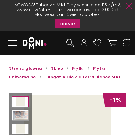
NOWOŚĆ! Tubądzin Mild Clay w cenie od 115 zł/m2,
wysyłka w 24h - darmowa dostawa od 2.000 zł!
Możliwość zamówienia próbek!
ZOBACZ
Strona główna
Sklep
Płytki
Płytki
uniwersalne
Tubądzin Cielo e Terra Bianco MAT
-1%