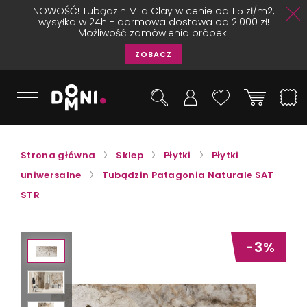
NOWOŚĆ! Tubądzin Mild Clay w cenie od 115 zł/m2,
wysyłka w 24h - darmowa dostawa od 2.000 zł!
Możliwość zamówienia próbek!
ZOBACZ
Strona główna
Sklep
Płytki
Płytki
uniwersalne
Tubądzin Patagonia Naturale SAT
STR
-3%