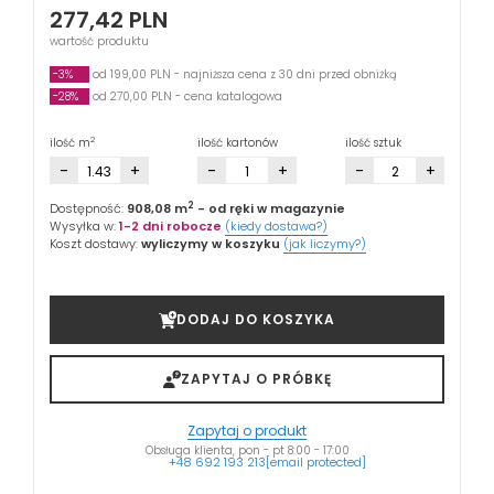
277,42
PLN
wartość produktu
-3%
od 199,00 PLN - najniższa cena z 30 dni przed obniżką
-28%
od 270,00 PLN - cena katalogowa
2
ilość m
ilość kartonów
ilość sztuk
-
+
-
+
-
+
2
Dostępność:
908,08 m
- od ręki w magazynie
Wysyłka w:
1-2 dni robocze
(kiedy dostawa?)
Koszt dostawy:
wyliczymy w koszyku
(jak liczymy?)
DODAJ DO KOSZYKA
ZAPYTAJ O PRÓBKĘ
Zapytaj o produkt
Obsługa klienta, pon - pt 8:00 - 17:00
+48 692 193 213
[email protected]