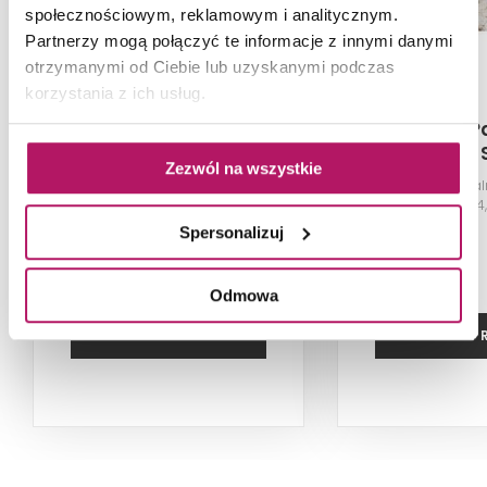
społecznościowym, reklamowym i analitycznym.
Partnerzy mogą połączyć te informacje z innymi danymi
otrzymanymi od Ciebie lub uzyskanymi podczas
korzystania z ich usług.
Tubądzin Patagonia
Tubądzin P
Naturale POL
Naturale 
Zezwól na wszystkie
Płytka uniwersalna gresowa,
Płytka uniwersa
119,8x274,8 cm
119,8x27
Spersonalizuj
Odmowa
ZOBACZ PRODUKT
ZOBACZ P