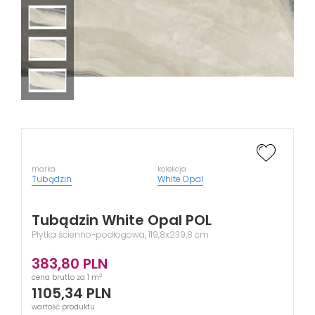
marka
kolekcja
Tubądzin
White Opal
Tubądzin White Opal POL
Płytka ścienno-podłogowa, 119,8x239,8 cm
383,80
PLN
2
cena brutto za 1 m
1105,34
PLN
wartość produktu