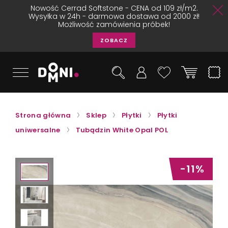
Nowość Cerrad Softstone - CENA od 109 zł/m2.
Wysyłka w 24h - darmowa dostawa od 2000 zł!
Możliwość zamówienia próbek!
ZOBACZ
Strona główna
Sklep
Płytki
Płytki
uniwersalne
Tubądzin White Opal POL
-11%