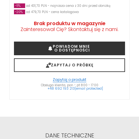
-11%
od 431,70 PLN - najniższa cena z 30 dni przed obniżką
-20%
od 479,70 PLN - cena katalogowa
Brak produktu w magazynie
Zainteresował Cię? Skontaktuj się z nami.
POWIADOM MNIE
O DOSTĘPNOŚCI
ZAPYTAJ O PRÓBKĘ
Zapytaj o produkt
Obsługa klienta, pon - pt 8:00 - 17:00
+48 692 193 213
[email protected]
DANE TECHNICZNE