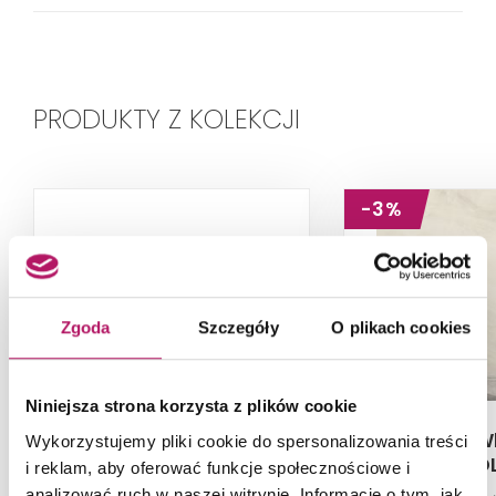
PRODUKTY Z KOLEKCJI
-3%
Zgoda
Szczegóły
O plikach cookies
Niniejsza strona korzysta z plików cookie
Tubądzin Steel 22 POL
Tubądzin W
Wykorzystujemy pliki cookie do spersonalizowania treści
PO
i reklam, aby oferować funkcje społecznościowe i
analizować ruch w naszej witrynie. Informacje o tym, jak