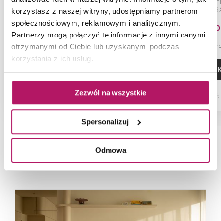
Listwa ścienna, 5,5x119,8 cm
Płytka ścienno
119,8x119
korzystasz z naszej witryny, udostępniamy partnerom
społecznościowym, reklamowym i analitycznym.
115,70 PLN
273,50
Partnerzy mogą połączyć te informacje z innymi danymi
-3% od 280,70 PLN n
otrzymanymi od Ciebie lub uzyskanymi podczas
korzystania z ich usług.
ZOBACZ PRODUKT
DODAJ DO 
Zezwól na wszystkie
Dostępność:
na zamówienie
Dostępność:
Spersonalizuj
Odmowa
NAJNOWSZE ARTYKUŁY