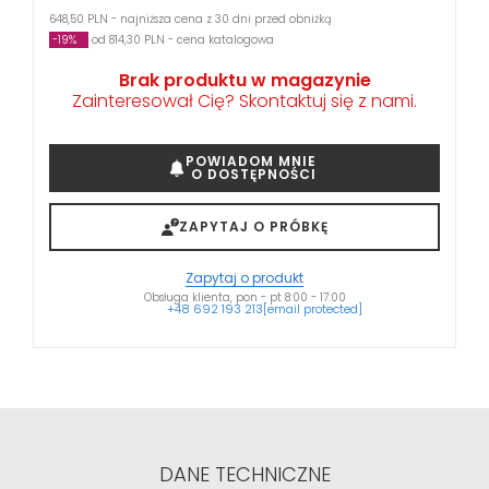
648,50 PLN - najniższa cena z 30 dni przed obniżką
-19%
od 814,30 PLN - cena katalogowa
Brak produktu w magazynie
Zainteresował Cię? Skontaktuj się z nami.
POWIADOM MNIE
O DOSTĘPNOŚCI
ZAPYTAJ O PRÓBKĘ
Zapytaj o produkt
Obsługa klienta, pon - pt 8:00 - 17:00
+48 692 193 213
[email protected]
DANE TECHNICZNE