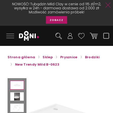
NOWOŚĆ! Tubądzin Mild Clay w cenie od 115 zł/m2,
wysyłka w 24h - darmowa dostawa od 2.000 zł!
Możliwość zamówienia próbek!
ZOBACZ
Strona główna
Sklep
Prysznice
Brodziki
New Trendy Mild B-0623