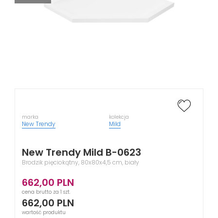
marka
kolekcja
New Trendy
Mild
New Trendy Mild B-0623
Brodzik pięciokątny, 80x80x4,5 cm, biały
662,00
PLN
cena brutto za 1 szt.
662,00
PLN
wartość produktu