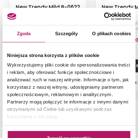
New Trendy Mild B-0622
New Trendy M
Brodzik półokrągły, 90x90x4,5 cm,
Brodzik prostokąt
biały
cm, bi
Zgoda
Szczegóły
O plikach cookies
730,00 PLN
1 105,0
Niniejsza strona korzysta z plików cookie
Wykorzystujemy pliki cookie do spersonalizowania treści
ZOBACZ PRODUKT
ZOBACZ P
i reklam, aby oferować funkcje społecznościowe i
analizować ruch w naszej witrynie. Informacje o tym, jak
Dostępność:
na zamówienie
Dostępność:
na
korzystasz z naszej witryny, udostępniamy partnerom
społecznościowym, reklamowym i analitycznym.
Partnerzy mogą połączyć te informacje z innymi danymi
otrzymanymi od Ciebie lub uzyskanymi podczas
korzystania z ich usług.
NAJNOWSZE ARTYKUŁY