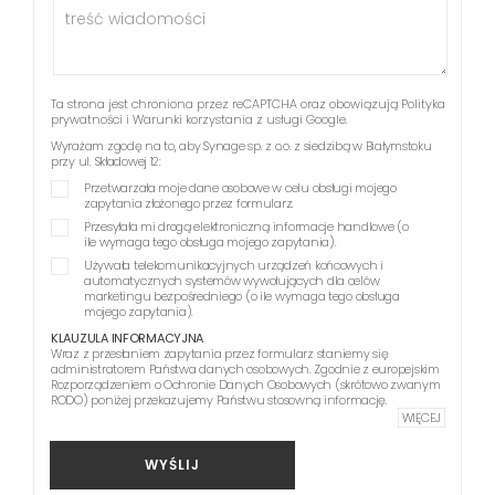
Ta strona jest chroniona przez reCAPTCHA oraz obowiązują
Polityka
prywatności
i
Warunki korzystania z usługi
Google.
Wyrażam zgodę na to, aby Synage sp. z o.o. z siedzibą w Białymstoku
przy ul. Składowej 12:
Przetwarzała moje dane osobowe w celu obsługi mojego
zapytania złożonego przez formularz.
Przesyłała mi drogą elektroniczną informacje handlowe (o
ile wymaga tego obsługa mojego zapytania).
Używała telekomunikacyjnych urządzeń końcowych i
automatycznych systemów wywołujących dla celów
marketingu bezpośredniego (o ile wymaga tego obsługa
mojego zapytania).
KLAUZULA INFORMACYJNA
Wraz z przesłaniem zapytania przez formularz staniemy się
administratorem Państwa danych osobowych. Zgodnie z europejskim
Rozporządzeniem o Ochronie Danych Osobowych (skrótowo zwanym
RODO) poniżej przekazujemy Państwu stosowną informację.
WIĘCEJ
WYŚLIJ