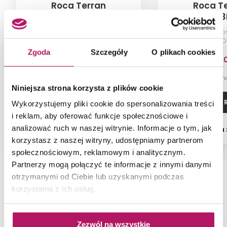
Roca Terran
Roca T
AP015783E801500
AP1033E83
Brodzik prostokątny STONEX®,
Brodzik pro
140x100x3,1 cm, kremowy
kompozytowy STONE
cm, bi
Zgoda
Szczegóły
O plikach cookies
1 590,0
-1% od 1 599,60 PLN 
Niniejsza strona korzysta z plików cookie
ZOBACZ PRODUKT
ZOBACZ P
Wykorzystujemy pliki cookie do spersonalizowania treści
i reklam, aby oferować funkcje społecznościowe i
analizować ruch w naszej witrynie. Informacje o tym, jak
Dostępność:
na
korzystasz z naszej witryny, udostępniamy partnerom
społecznościowym, reklamowym i analitycznym.
Partnerzy mogą połączyć te informacje z innymi danymi
otrzymanymi od Ciebie lub uzyskanymi podczas
korzystania z ich usług.
NAJNOWSZE ARTYKUŁY
Zezwól na wszystkie