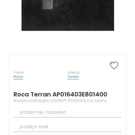
marka
kolekcja
Roca
Terran
Roca Terran AP016403E801400
Brodzik prostokątny STONEX®, 160x100x3,1 cm, czarny
podaj imię i nazwisko
podaj e-mail