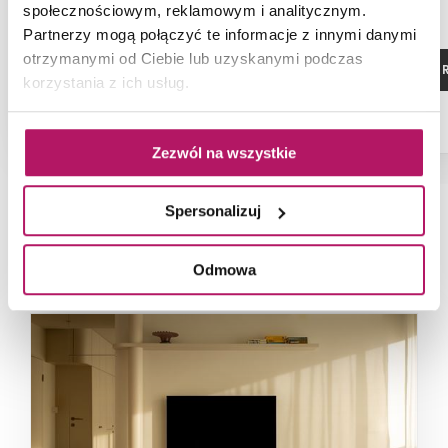
społecznościowym, reklamowym i analitycznym.
-1% od 1 369,60 PLN najniższa cena
Partnerzy mogą połączyć te informacje z innymi danymi
otrzymanymi od Ciebie lub uzyskanymi podczas
ZOBACZ PRODUKT
ZOBACZ P
korzystania z ich usług.
Dostępność:
na zamówienie
Zezwól na wszystkie
Spersonalizuj
NAJNOWSZE ARTYKUŁY
Odmowa