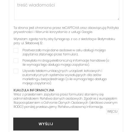
Ta strona jest chroniona przez reCAPTCHA oraz obowiązują
Polityka
prywatności
i
Warunki korzystania z usługi
Google.
Wyrażam zgodę na to, aby Synage sp. z o.o. z siedzibą w Białymstoku
przy ul. Składowej 12:
Przetwarzała moje dane osobowe w celu obsługi mojego
zapytania złożonego przez formularz.
Przesyłała mi drogą elektroniczną informacje handlowe (o
ile wymaga tego obsługa mojego zapytania).
Używała telekomunikacyjnych urządzeń końcowych i
automatycznych systemów wywołujących dla celów
marketingu bezpośredniego (o ile wymaga tego obsługa
mojego zapytania).
KLAUZULA INFORMACYJNA
Wraz z przesłaniem zapytania przez formularz staniemy się
administratorem Państwa danych osobowych. Zgodnie z europejskim
Rozporządzeniem o Ochronie Danych Osobowych (skrótowo zwanym
RODO) poniżej przekazujemy Państwu stosowną informację.
WIĘCEJ
WYŚLIJ