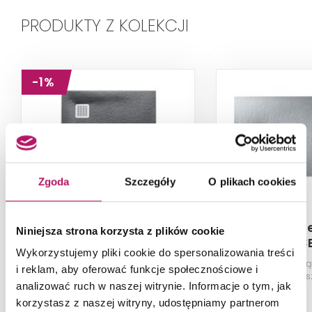
PRODUKTY Z KOLEKCJI
-1%
Zgoda
Szczegóły
O plikach cookies
Roca Terran
Roca T
Niniejsza strona korzysta z plików cookie
AP10538438401200
AP014803
Wykorzystujemy pliki cookie do spersonalizowania treści
Brodzik półokrągły STONEX®,
Brodzik prostok
i reklam, aby oferować funkcje społecznościowe i
90x90x2,8 cm, szary łupek
120x100x3,1 cm,
analizować ruch w naszej witrynie. Informacje o tym, jak
1 360,00 PLN
korzystasz z naszej witryny, udostępniamy partnerom