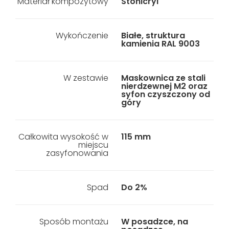
Materiał kompozytowy
Stonicryl
Wykończenie
Białe, struktura
kamienia RAL 9003
W zestawie
Maskownica ze stali
nierdzewnej M2 oraz
syfon czyszczony od
góry
Całkowita wysokość w
115 mm
miejscu
zasyfonowania
Spad
Do 2%
Sposób montażu
W posadzce, na