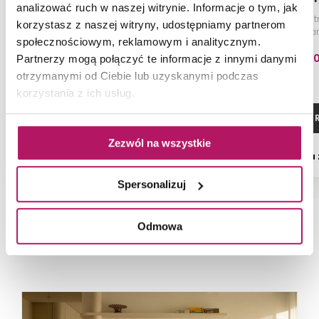
analizować ruch w naszej witrynie. Informacje o tym, jak
Brodzik prostokątny, 80x160 cm,
Brodzik prostokąt
korzystasz z naszej witryny, udostępniamy partnerom
biały kamień
biały k
społecznościowym, reklamowym i analitycznym.
1 766,30 PLN
1 992,6
Partnerzy mogą połączyć te informacje z innymi danymi
otrzymanymi od Ciebie lub uzyskanymi podczas
korzystania z ich usług.
ZOBACZ PRODUKT
ZOBACZ P
Zezwól na wszystkie
Dostępność:
na zamówienie
Dostępność:
na
Spersonalizuj
Odmowa
NAJNOWSZE ARTYKUŁY