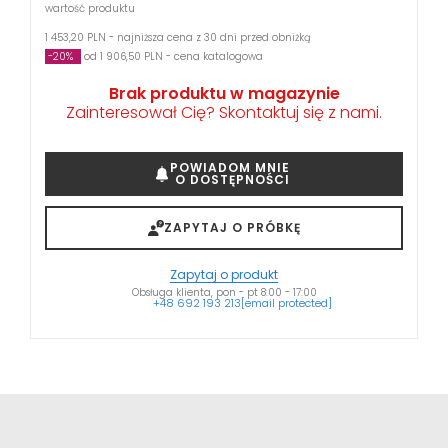
wartość produktu
1 453,20 PLN - najniższa cena z 30 dni przed obniżką
-20%
od 1 906,50 PLN - cena katalogowa
Brak produktu w magazynie
Zainteresował Cię? Skontaktuj się z nami.
POWIADOM MNIE
O DOSTĘPNOŚCI
ZAPYTAJ O PRÓBKĘ
Zapytaj o produkt
Obsługa klienta, pon - pt 8:00 - 17:00
+48 692 193 213
[email protected]