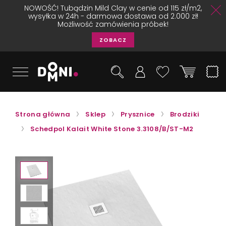
NOWOŚĆ! Tubądzin Mild Clay w cenie od 115 zł/m2,
wysyłka w 24h - darmowa dostawa od 2.000 zł!
Możliwość zamówienia próbek!
ZOBACZ
Strona główna
Sklep
Prysznice
Brodziki
Schedpol Kalait White Stone 3.3108/B/ST-M2