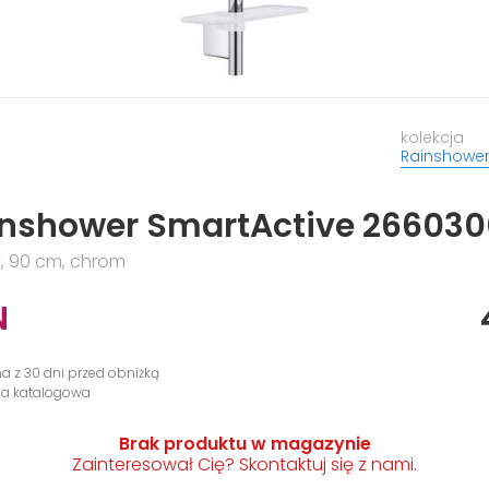
kolekcja
Rainshower
inshower SmartActive 26603
, 90 cm, chrom
N
na z 30 dni przed obniżką
na katalogowa
Brak produktu w magazynie
Zainteresował Cię? Skontaktuj się z nami.