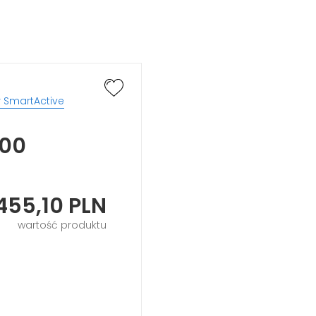
 SmartActive
000
455,10
PLN
wartość produktu