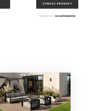
ZOBACZ PRODUKT
Dostępność:
na zamówienie
D