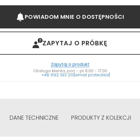
POWIADOM MNIE
O DOSTĘPNOŚCI
ZAPYTAJ O PRÓBKĘ
Zapytaj o produkt
Obsługa klienta, pon - pt 8:00 - 17:00
+48 692 193 213
[email protected]
DANE TECHNICZNE
PRODUKTY Z KOLEKCJI