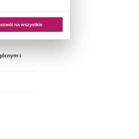
y
omiędzy
ezwól na wszystkie
ostosowania
górnym i