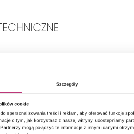
TECHNICZNE
Rodzaj:
Drążek, Uchwyt
Kolor:
Chrom
Szczegóły
Wysokość:
870-930 mm
 plików cookie
do spersonalizowania treści i reklam, aby oferować funkcje sp
Z uchwytami ściennymi
Tak
ormacje o tym, jak korzystasz z naszej witryny, udostępniamy p
Partnerzy mogą połączyć te informacje z innymi danymi otrzym