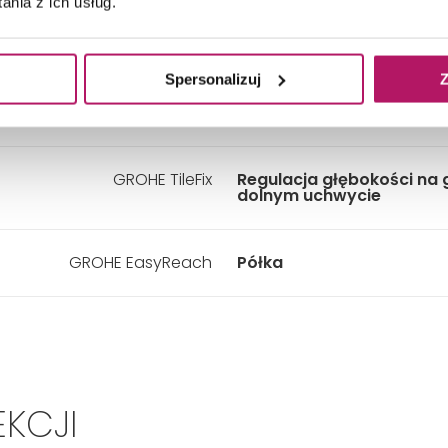
nia z ich usług.
Uchwyt
Regulowany i przesuwan
GROHE FastFixation
Regulowana odległość p
Spersonalizuj
Z
uchwytami drążka dla d
do istniejących otworów
GROHE TileFix
Regulacja głębokości na 
dolnym uchwycie
GROHE EasyReach
Półka
EKCJI