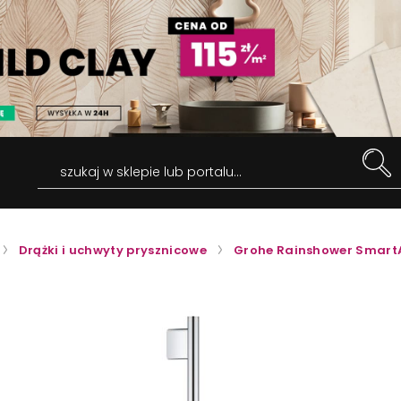
szukaj w sklepie lub portalu...
Drążki i uchwyty prysznicowe
Grohe Rainshower Smart