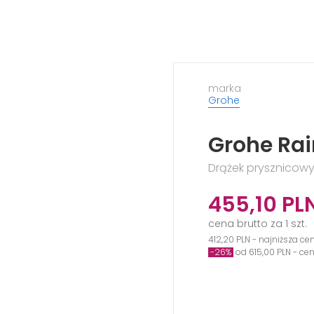
marka
Grohe
Grohe Ra
Drążek prysznicowy
455,10
PL
cena brutto za 1 szt.
412,20 PLN - najniższa ce
-26%
od 615,00 PLN - ce