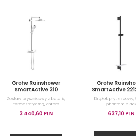
Grohe Rainshower
Grohe Rainsh
SmartActive 310
SmartActive 221
26648000
Zestaw prysznicowy z baterią
Drążek prysznicowy, 
termostatyczną, chrom
phantom blac
3 440,60 PLN
637,10 PLN