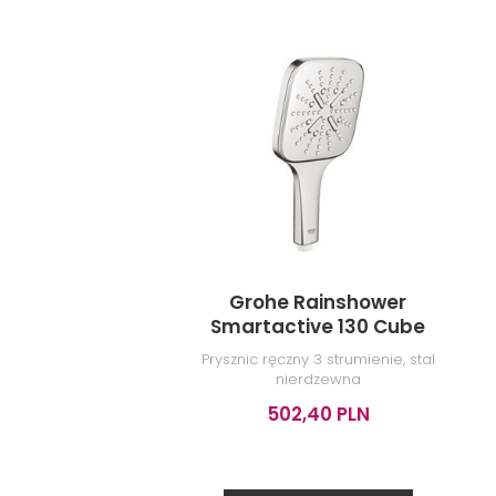
Grohe Rainshower
Smartactive 130 Cube
26582DC0
Prysznic ręczny 3 strumienie, stal
nierdzewna
502,40 PLN